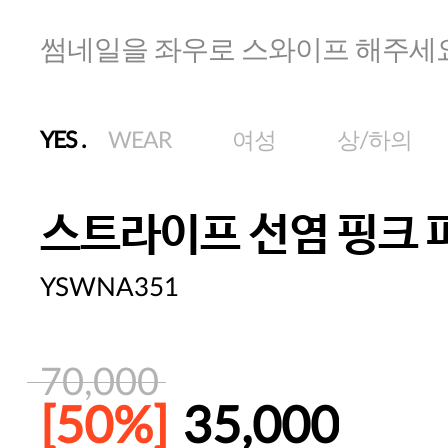
썸네일을 좌우로 스와이프 해주세
YES
.
WEAR
여성
상/하의
스트라이프 선염 핑크 
YSWNA351
70,000
[50%]
35,000