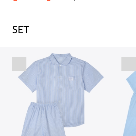
SET
주말특가 20%(8.7~8.9)/5만원 이
[썸머블프] 1만원 할인 쿠폰(8.1~31)
[썸머블프] 2만원 할인 쿠폰(8.1~31)
파자마 20%(8.5~31) / 구매금액 