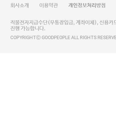
FAX 02-6380-5020
회사소개
이용약관
개인정보처리방침
E-MAIL goodpeople@gpin.co.kr
사업자정보확인
이니시스 에스크로 서비스
직불전자지급수단(무통장입금, 계좌이체), 신용카드
진행 가능합니다.
COPYRIGHTⒸ GOODPEOPLE ALL RIGHTS RESERV