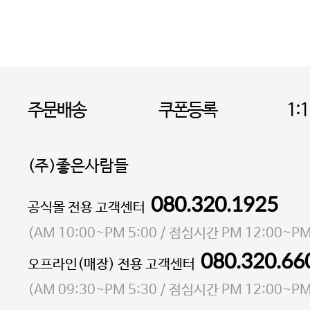
주문배송
쿠폰등록
1:
(주)좋은사람들
080.320.1925
대표 이성현,박영환
공식몰 전용 고객센터
| 개인정보관리책임자 김상현
소재지 서울특별시 마포구 마포대로4다길 41 마포
(
AM 10:00~PM 5:00
/ 점심시간
PM 12:00~PM
통신판매업 신고번호 2023-서울마포-3931호
080.320.66
오프라인(매장) 전용 고객센터
사업자등록번호 105-81-58242
(
AM 09:30~PM 5:30
/ 점심시간
PM 12:00~PM