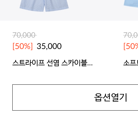
70,000
70,
[50%]
35,000
[50
스트라이프 선염 스카이블루
소프
파자마
트
YES
YES
옵션열기