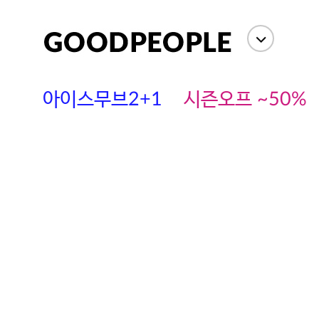
아이스무브2+1
시즌오프 ~50%
에스까다
스딘
츄츄안나