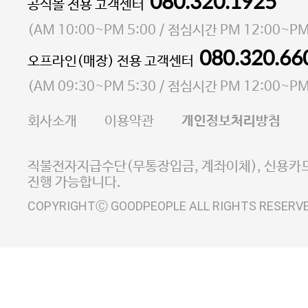
080.320.1925
대표 이성현,박영환
공식몰 전용 고객센터
| 개인정보관리책임자 김상현
소재지 서울특별시 마포구 마포대로4다길 41 마포
(
AM 10:00~PM 5:00
/ 점심시간
PM 12:00~PM
통신판매업 신고번호 2023-서울마포-3931호
080.320.66
오프라인(매장) 전용 고객센터
사업자등록번호 105-81-58242
(
AM 09:30~PM 5:30
/ 점심시간
PM 12:00~PM
FAX 02-6380-5020
회사소개
이용약관
개인정보처리방침
E-MAIL goodpeople@gpin.co.kr
사업자정보확인
이니시스 에스크로 서비스
직불전자지급수단(무통장입금, 계좌이체), 신용카드
진행 가능합니다.
COPYRIGHTⒸ GOODPEOPLE ALL RIGHTS RESERV