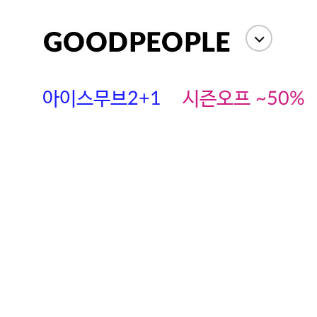
아이스무브2+1
시즌오프 ~50%
에스까다
스딘
츄츄안나