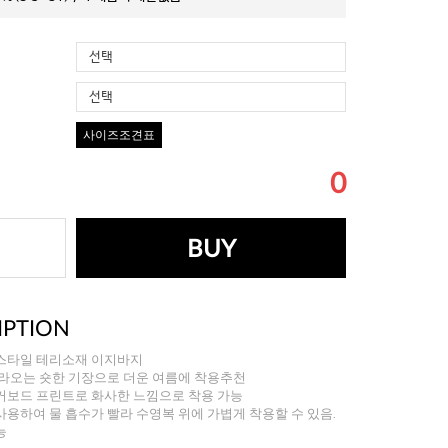
선택
선택
사이즈조견표
0
BUY
IPTION
스타일 테리소재 이지바지
올라오는 숏한 기장으로 더운 여름에 착용추천
커보드 프린트로 화사한 느낌으로 착용 가능
용하여 물 흡수가 빨라 수영복 위에 가볍게 착용할 수 있음.
능