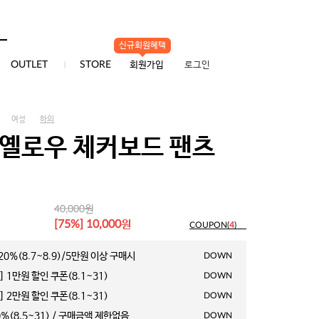
신규회원혜택
0
OUTLET
STORE
회원가입
로그인
여성
하의
 옐로우 체커보드 팬츠
원
40,000
원
[75%] 10,000
COUPON(
4
)
0%(8.7~8.9)/5만원 이상 구매시
DOWN
 1만원 할인 쿠폰(8.1~31)
DOWN
 2만원 할인 쿠폰(8.1~31)
DOWN
%(8.5~31) / 구매금액 제한없음
DOWN