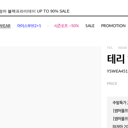
WEAR
아이스무브2+1
시즌오프 ~50%
SALE
PROMOTION
YES.
WEAR
테리
YSWEA451
PRICE
주말특가 2
[썸머블프]
[썸머블프]
파자마 20