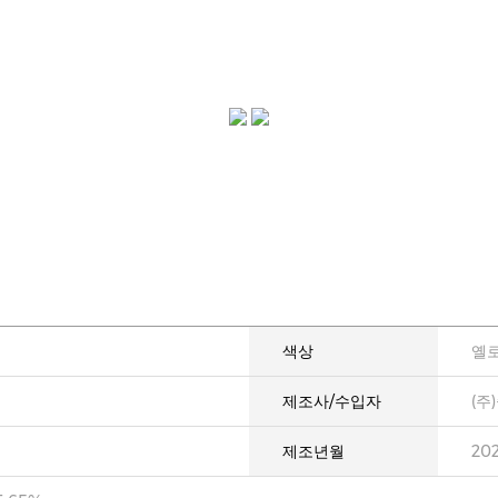
색상
옐
제조사/수입자
(주
제조년월
20