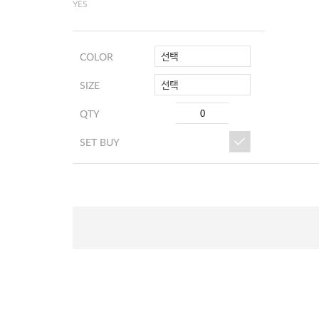
YES
선택
COLOR
선택
SIZE
QTY
SET BUY