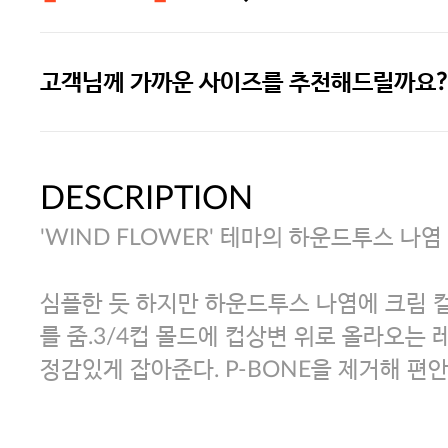
고객님께 가까운 사이즈를 추천해드릴까요?
주말특가 20%(8.7~8.9)/5만원 이
[썸머블프] 1만원 할인 쿠폰(8.1~31)
DESCRIPTION
'WIND FLOWER' 테마의 하운드투스 나염
[썸머블프] 2만원 할인 쿠폰(8.1~31)
심플한 듯 하지만 하운드투스 나염에 크림 
를 줌.3/4컵 몰드에 컵상변 위로 올라오는 
정감있게 잡아준다. P-BONE을 제거해 편안