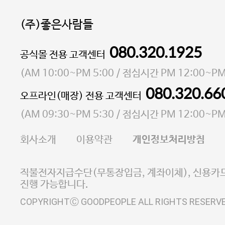
(주)좋은사람들
080.320.1925
대표 이성현,박영환
공식몰 전용 고객센터
| 개인정보관리책임자 김상현
소재지 서울특별시 마포구 마포대로4다길 41 마포
(
AM 10:00~PM 5:00
/ 점심시간
PM 12:00~PM
통신판매업 신고번호 2023-서울마포-3931호
080.320.66
오프라인(매장) 전용 고객센터
사업자등록번호 105-81-58242
(
AM 09:30~PM 5:30
/ 점심시간
PM 12:00~PM
FAX 02-6380-5020
회사소개
이용약관
개인정보처리방침
E-MAIL goodpeople@gpin.co.kr
사업자정보확인
이니시스 에스크로 서비스
직불전자지급수단(무통장입금, 계좌이체), 신용카드
진행 가능합니다.
COPYRIGHTⒸ GOODPEOPLE ALL RIGHTS RESERV