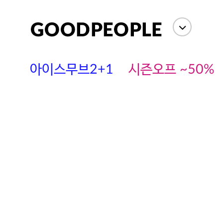
아이스무브2+1
시즌오프 ~50%
에스까다
스딘
츄츄안나