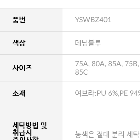
품번
YSWBZ401
색상
데님블루
75A, 80A, 85A, 75B,
사이즈
85C
소재
여브라:PU 6%,PE 94
세탁방법 및
취급시
농색은 절대 분리 세탁
주의사항