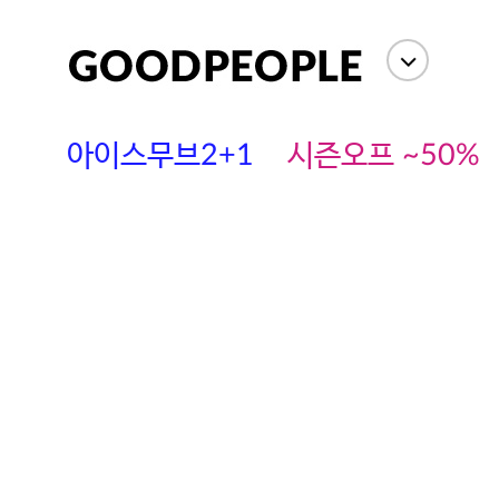
아이스무브2+1
시즌오프 ~50%
에스까다
스딘
츄츄안나