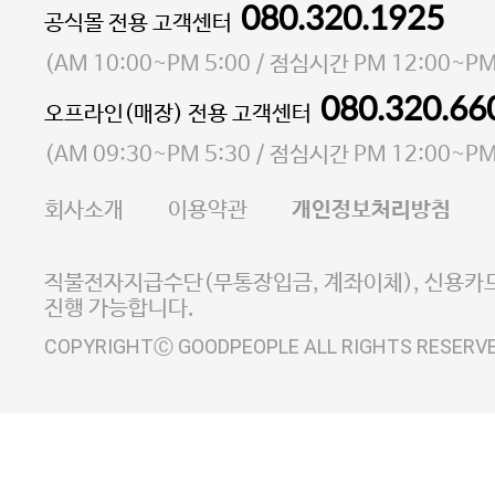
080.320.1925
대표 이성현,박영환
공식몰 전용 고객센터
| 개인정보관리책임자 김상현
소재지 서울특별시 마포구 마포대로4다길 41 마포
(
AM 10:00~PM 5:00
/ 점심시간
PM 12:00~PM
통신판매업 신고번호 2023-서울마포-3931호
080.320.66
오프라인(매장) 전용 고객센터
사업자등록번호 105-81-58242
(
AM 09:30~PM 5:30
/ 점심시간
PM 12:00~PM
FAX 02-6380-5020
회사소개
이용약관
개인정보처리방침
E-MAIL goodpeople@gpin.co.kr
사업자정보확인
이니시스 에스크로 서비스
직불전자지급수단(무통장입금, 계좌이체), 신용카드
진행 가능합니다.
COPYRIGHTⒸ GOODPEOPLE ALL RIGHTS RESERV