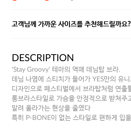
고객님께 가까운 사이즈를 추천해드릴까요?
주말특가 20%(8.7~8.9)/5만원 이
[썸머블프] 1만원 할인 쿠폰(8.1~31)
DESCRIPTION
'Stay Groovy' 테마의 역매 데님탑 브라.
[썸머블프] 2만원 할인 쿠폰(8.1~31)
데님 나염에 스티치가 들어가 YES만의 유
디자인으로 페스티벌에서 브라탑처럼 연출할
롱브라스타일로 가슴을 안정적으로 받쳐주
말려 올라가는 현상을 줄였다
특히 P-BONE이 없는 스타일로 편하게 입을