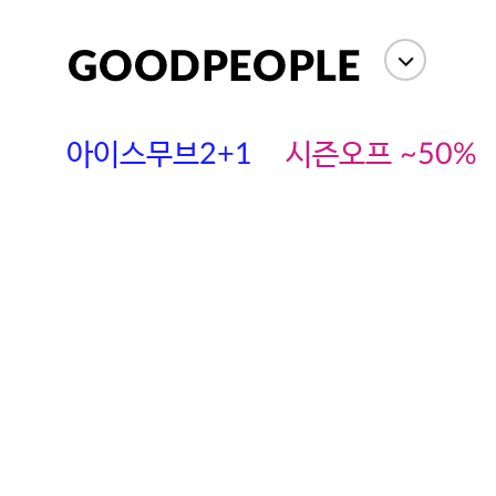
아이스무브2+1
시즌오프 ~50%
에스까다
스딘
츄츄안나