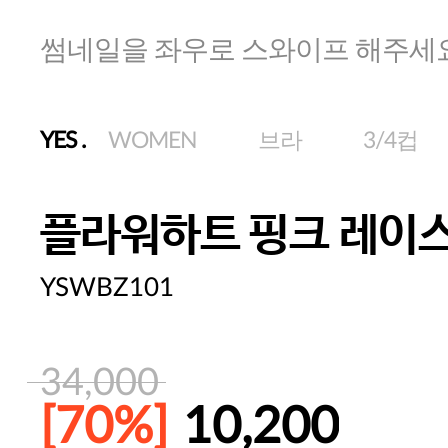
썸네일을 좌우로 스와이프 해주세
YES
.
WOMEN
브라
3/4컵
플라워하트 핑크 레이스
YSWBZ101
34,000
[70%]
10,200