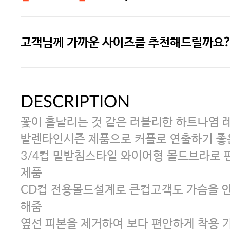
고객님께 가까운 사이즈를 추천해드릴까요?
주말특가 20%(8.7~8.9)/5만원 이
[썸머블프] 1만원 할인 쿠폰(8.1~31)
DESCRIPTION
꽃이 흩날리는 것 같은 러블리한 하트나염
[썸머블프] 2만원 할인 쿠폰(8.1~31)
발렌타인시즌 제품으로 커플로 연출하기 좋
3/4컵 밑받침스타일 와이어형 몰드브라로 
제품
CD컵 전용몰드설계로 큰컵고객도 가슴을 
해줌
옆선 피본을 제거하여 보다 편안하게 착용 