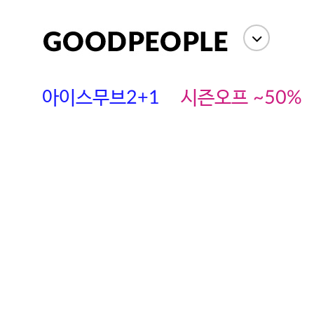
아이스무브2+1
시즌오프 ~50%
에스까다
스딘
츄츄안나