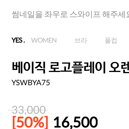
썸네일을 좌우로 스와이프 해주세
YES
.
WOMEN
브라
풀컵
베이직 로고플레이 오
YSWBYA75
33,000
[50%]
16,500