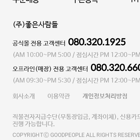
(주)좋은사람들
080.320.1925
대표 이성현,박영환
공식몰 전용 고객센터
| 개인정보관리책임자 김상현
소재지 서울특별시 마포구 마포대로4다길 41 마포
(
AM 10:00~PM 5:00
/ 점심시간
PM 12:00~PM
통신판매업 신고번호 2023-서울마포-3931호
080.320.66
오프라인(매장) 전용 고객센터
사업자등록번호 105-81-58242
(
AM 09:30~PM 5:30
/ 점심시간
PM 12:00~PM
FAX 02-6380-5020
회사소개
이용약관
개인정보처리방침
E-MAIL goodpeople@gpin.co.kr
사업자정보확인
이니시스 에스크로 서비스
직불전자지급수단(무통장입금, 계좌이체), 신용카드
진행 가능합니다.
COPYRIGHTⒸ GOODPEOPLE ALL RIGHTS RESERV