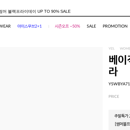
WEAR
아이스무브2+1
시즌오프 ~50%
SALE
PROMOTION
YES.
WOM
베이
라
YSWBYA71
PRICE
주말특가 2
[썸머블프]