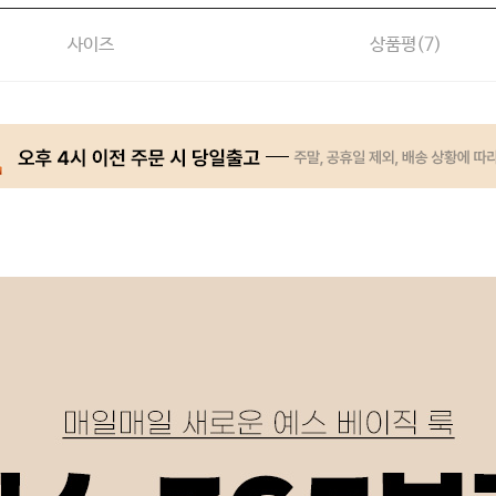
사이즈
상품평(
7
)