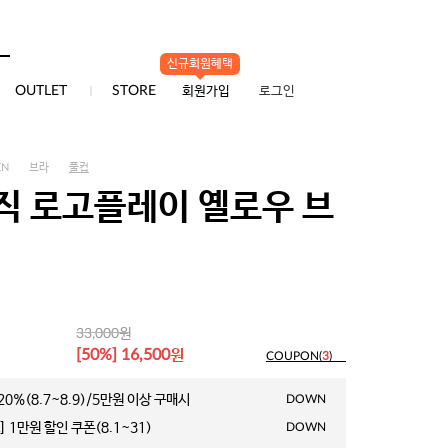
신규회원혜택
0
OUTLET
STORE
회원가입
로그인
EN
브라
풀컵
직 로고플레이 옐로우 브
원
33,000
원
[50%] 16,500
COUPON(
3
)
0%(8.7~8.9)/5만원 이상 구매시
DOWN
 1만원 할인 쿠폰(8.1~31)
DOWN