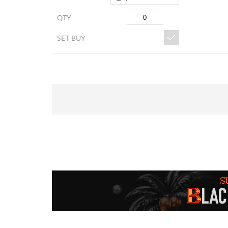
QTY
SET BUY