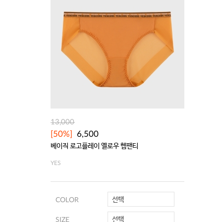
13,000
[50%]
6,500
베이직 로고플레이 옐로우 헴팬티
YES
선택
COLOR
선택
SIZE