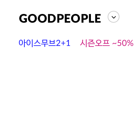
아이스무브2+1
시즌오프 ~50%
에스까다
스딘
츄츄안나