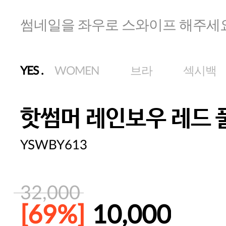
썸네일을 좌우로 스와이프 해주세
YES
.
WOMEN
브라
섹시백
핫썸머 레인보우 레드
YSWBY613
32,000
[69%]
10,000