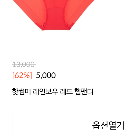
13,000
[62%]
5,000
핫썸머 레인보우 레드 헴팬티
YES
옵션열기