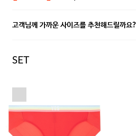
고객님께 가까운 사이즈를 추천해드릴까요?
주말특가 20%(8.7~8.9)/5만원 이
[썸머블프] 1만원 할인 쿠폰(8.1~31)
SET
[썸머블프] 2만원 할인 쿠폰(8.1~31)