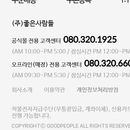
주문배송
쿠폰등록
1:
(주)좋은사람들
080.320.1925
대표 이성현,박영환
공식몰 전용 고객센터
| 개인정보관리책임자 김상현
소재지 서울특별시 마포구 마포대로4다길 41 마포
(
AM 10:00~PM 5:00
/ 점심시간
PM 12:00~PM
통신판매업 신고번호 2023-서울마포-3931호
080.320.66
오프라인(매장) 전용 고객센터
사업자등록번호 105-81-58242
(
AM 09:30~PM 5:30
/ 점심시간
PM 12:00~PM
FAX 02-6380-5020
회사소개
이용약관
개인정보처리방침
E-MAIL goodpeople@gpin.co.kr
사업자정보확인
이니시스 에스크로 서비스
직불전자지급수단(무통장입금, 계좌이체), 신용카드
진행 가능합니다.
COPYRIGHTⒸ GOODPEOPLE ALL RIGHTS RESERV