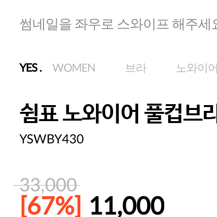
썸네일을 좌우로 스와이프 해주세
YES
.
WOMEN
브라
노와이
쉼표 노와이어 풀컵브
YSWBY430
33,000
[67%]
11,000