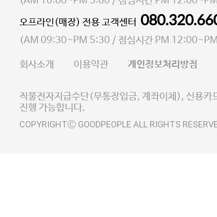
소재지 서울특별시 마포구 마포대로4다길 41 마포
(
AM 10:00~PM 5:00
/ 점심시간
PM 12:00~PM
통신판매업 신고번호 2023-서울마포-3931호
080.320.66
오프라인(매장) 전용 고객센터
사업자등록번호 105-81-58242
(
AM 09:30~PM 5:30
/ 점심시간
PM 12:00~PM
FAX 02-6380-5020
회사소개
이용약관
개인정보처리방침
E-MAIL goodpeople@gpin.co.kr
사업자정보확인
이니시스 에스크로 서비스
직불전자지급수단(무통장입금, 계좌이체), 신용카드
진행 가능합니다.
COPYRIGHTⒸ GOODPEOPLE ALL RIGHTS RESERV