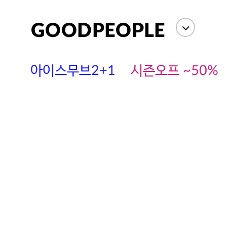
아이스무브2+1
시즌오프 ~50%
에스까다
스딘
츄츄안나