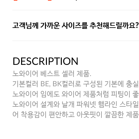
고객님께 가까운 사이즈를 추천해드릴까요?
주말특가 20%(8.7~8.9)/5만원 이
[썸머블프] 1만원 할인 쿠폰(8.1~31)
DESCRIPTION
노와이어 베스트 셀러 제품.
[썸머블프] 2만원 할인 쿠폰(8.1~31)
기본컬러 BE, BK컬러로 구성된 기본에 충실
노와이어 임에도 와이어 제품처럼 피팅이 좋
노와이어 설계와 날개 파워넷 햄라인 스타일
어 착용감이 편안하고 아웃핏이 깔끔한 제품