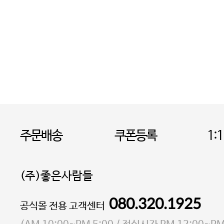
주문배송
쿠폰등록
1:
(주)좋은사람들
080.320.1925
대표 이성현,박영환
공식몰 전용 고객센터
| 개인정보관리책임자 김상현