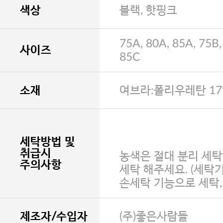
색상
블랙, 핫핑크
75A, 80A, 85A, 75B,
사이즈
85C
소재
여브라:폴리우레탄 17
세탁방법 및
취급시
농색은 절대 분리 세탁
주의사항
세탁 해주세요. (세탁
손세탁 기능으로 세탁
제조자/수입자
(주)좋은사람들