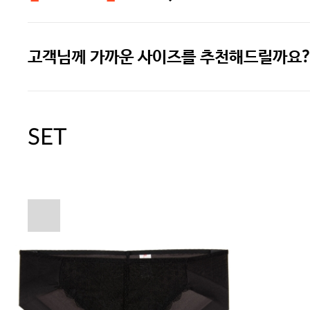
고객님께 가까운 사이즈를 추천해드릴까요?
주말특가 20%(8.7~8.9)/5만원 이
[썸머블프] 1만원 할인 쿠폰(8.1~31)
SET
[썸머블프] 2만원 할인 쿠폰(8.1~31)