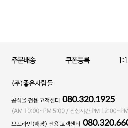
주문배송
쿠폰등록
1:
(주)좋은사람들
080.320.1925
대표 이성현,박영환
공식몰 전용 고객센터
| 개인정보관리책임자 김상현
소재지 서울특별시 마포구 마포대로4다길 41 마포
(
AM 10:00~PM 5:00
/ 점심시간
PM 12:00~PM
통신판매업 신고번호 2023-서울마포-3931호
080.320.66
오프라인(매장) 전용 고객센터