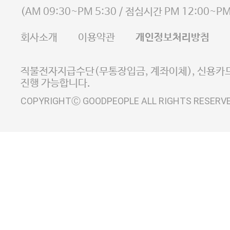
사업자등록번호 105-81-58242
(
AM 09:30~PM 5:30
/ 점심시간
PM 12:00~PM
FAX 02-6380-5020
회사소개
이용약관
개인정보처리방침
E-MAIL goodpeople@gpin.co.kr
사업자정보확인
이니시스 에스크로 서비스
직불전자지급수단(무통장입금, 계좌이체), 신용카드
진행 가능합니다.
COPYRIGHTⒸ GOODPEOPLE ALL RIGHTS RESERV