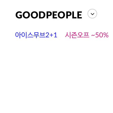
상세정보
사이즈
상품평(
아이스무브2+1
시즌오프 ~50%
에스까다
스딘
츄츄안나