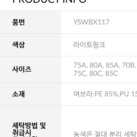
품번
YSWBX117
색상
라이트핑크
75A, 80A, 85A, 70B,
사이즈
75C, 80C, 85C
소재
여브라:PE 85%,PU 1
세탁방법 및
취급시
농색은 절대 분리 세탁