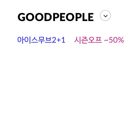
아이스무브2+1
시즌오프 ~50%
에스까다
스딘
츄츄안나