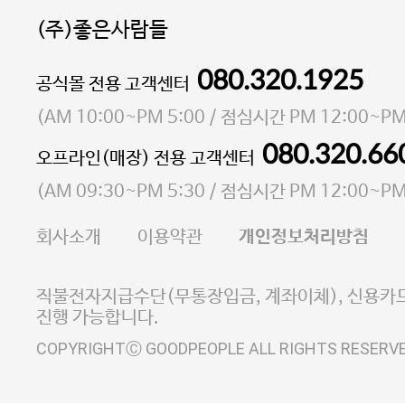
(주)좋은사람들
080.320.1925
대표 이성현,박영환
공식몰 전용 고객센터
| 개인정보관리책임자 김상현
소재지 서울특별시 마포구 마포대로4다길 41 마포
(
AM 10:00~PM 5:00
/ 점심시간
PM 12:00~PM
통신판매업 신고번호 2023-서울마포-3931호
080.320.66
오프라인(매장) 전용 고객센터
사업자등록번호 105-81-58242
(
AM 09:30~PM 5:30
/ 점심시간
PM 12:00~PM
FAX 02-6380-5020
회사소개
이용약관
개인정보처리방침
E-MAIL goodpeople@gpin.co.kr
사업자정보확인
이니시스 에스크로 서비스
직불전자지급수단(무통장입금, 계좌이체), 신용카드
진행 가능합니다.
COPYRIGHTⒸ GOODPEOPLE ALL RIGHTS RESERV