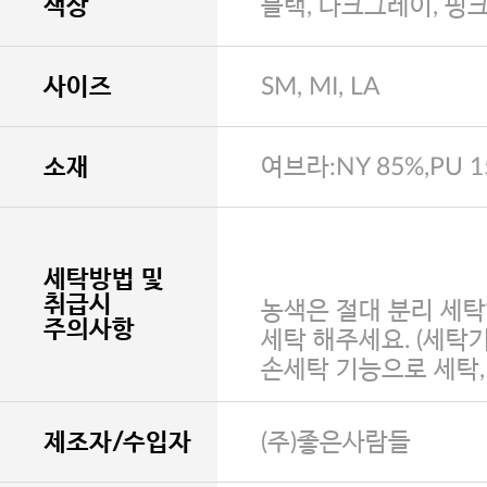
색상
블랙, 다크그레이, 핑
사이즈
SM, MI, LA
소재
여브라:NY 85%,PU 
세탁방법 및
취급시
농색은 절대 분리 세탁
주의사항
세탁 해주세요. (세탁
손세탁 기능으로 세탁
제조자/수입자
(주)좋은사람들