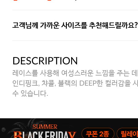
고객님께 가까운 사이즈를 추천해드릴까요?
주말특가 20%(8.7~8.9)/5만원 이
[썸머블프] 1만원 할인 쿠폰(8.1~31)
DESCRIPTION
레이스를 사용해 여성스러운 느낌을 주는 
[썸머블프] 2만원 할인 쿠폰(8.1~31)
인디핑크, 챠콜, 블랙의 DEEP한 컬러감을 
수 있습니다.