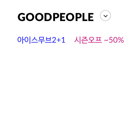
아이스무브2+1
시즌오프 ~50%
에스까다
스딘
츄츄안나