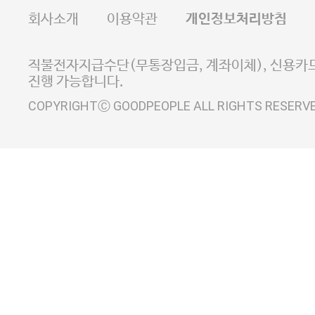
FAX 02-6380-5020
회사소개
이용약관
개인정보처리방침
E-MAIL goodpeople@gpin.co.kr
사업자정보확인
이니시스 에스크로 서비스
직불전자지급수단(무통장입금, 계좌이체), 신용카드
진행 가능합니다.
COPYRIGHTⒸ GOODPEOPLE ALL RIGHTS RESERV