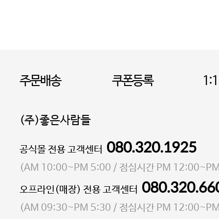
주문배송
쿠폰등록
1:
(주)좋은사람들
080.320.1925
대표 이성현,박영환
공식몰 전용 고객센터
| 개인정보관리책임자 김상현
소재지 서울특별시 마포구 마포대로4다길 41 마포
(
AM 10:00~PM 5:00
/ 점심시간
PM 12:00~PM
통신판매업 신고번호 2023-서울마포-3931호
080.320.66
오프라인(매장) 전용 고객센터
사업자등록번호 105-81-58242
(
AM 09:30~PM 5:30
/ 점심시간
PM 12:00~PM