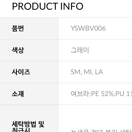
PRODUCT INFO
품번
YSWBV006
색상
그레이
사이즈
SM, MI, LA
소재
여브라:PE 52%,PU 1
세탁방법 및
취급시