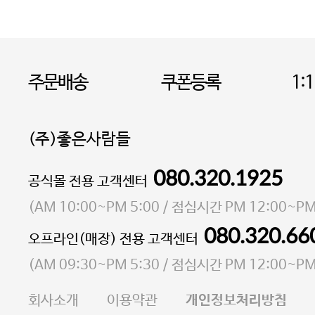
주문배송
쿠폰등록
1:
(주)좋은사람들
080.320.1925
대표 이성현,박영환
공식몰 전용 고객센터
| 개인정보관리책임자 김상현
소재지 서울특별시 마포구 마포대로4다길 41 마포
(
AM 10:00~PM 5:00
/ 점심시간
PM 12:00~PM
통신판매업 신고번호 2023-서울마포-3931호
080.320.66
오프라인(매장) 전용 고객센터
사업자등록번호 105-81-58242
(
AM 09:30~PM 5:30
/ 점심시간
PM 12:00~PM
FAX 02-6380-5020
회사소개
이용약관
개인정보처리방침
E-MAIL goodpeople@gpin.co.kr