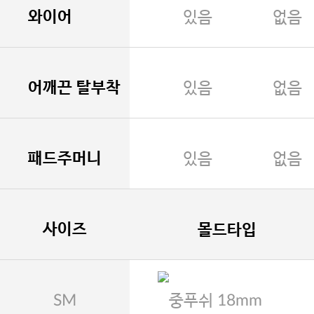
와이어
있음
없음
어깨끈 탈부착
있음
없음
패드주머니
있음
없음
사이즈
몰드타입
SM
중푸쉬 18mm