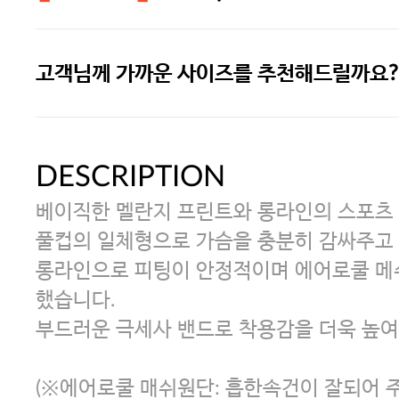
고객님께 가까운 사이즈를 추천해드릴까요?
주말특가 20%(8.7~8.9)/5만원 이
[썸머블프] 1만원 할인 쿠폰(8.1~31)
DESCRIPTION
베이직한 멜란지 프린트와 롱라인의 스포츠
[썸머블프] 2만원 할인 쿠폰(8.1~31)
풀컵의 일체형으로 가슴을 충분히 감싸주고
롱라인으로 피팅이 안정적이며 에어로쿨 메
했습니다.
부드러운 극세사 밴드로 착용감을 더욱 높여
(※에어로쿨 매쉬원단: 흡한속건이 잘되어 주