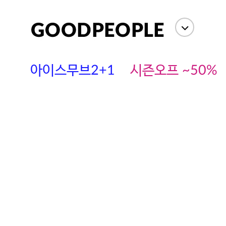
아이스무브2+1
시즌오프 ~50%
에스까다
스딘
츄츄안나