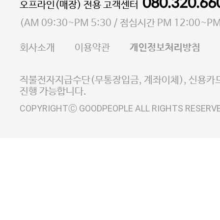
통신판매업 신고번호 2023-서울마포-3931호
080.320.66
오프라인(매장) 전용 고객센터
사업자등록번호 105-81-58242
(
AM 09:30~PM 5:30
/ 점심시간
PM 12:00~PM
FAX 02-6380-5020
회사소개
이용약관
개인정보처리방침
E-MAIL goodpeople@gpin.co.kr
사업자정보확인
이니시스 에스크로 서비스
직불전자지급수단(무통장입금, 계좌이체), 신용카드
진행 가능합니다.
COPYRIGHTⒸ GOODPEOPLE ALL RIGHTS RESERV