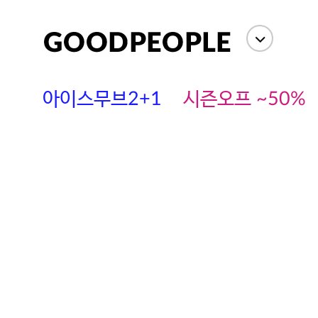
아이스무브2+1
시즌오프 ~50%
에스까다
스딘
츄츄안나