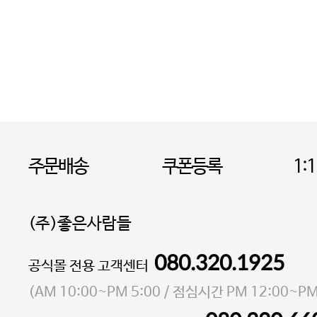
주문배송
쿠폰등록
1:
(주)좋은사람들
080.320.1925
대표 이성현,박영환
공식몰 전용 고객센터
| 개인정보관리책임자 김상현
소재지 서울특별시 마포구 마포대로4다길 41 마포
(
AM 10:00~PM 5:00
/ 점심시간
PM 12:00~PM