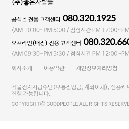
(주)좋은사람들
080.320.1925
대표 이성현,박영환
공식몰 전용 고객센터
| 개인정보관리책임자 김상현
소재지 서울특별시 마포구 마포대로4다길 41 마포
(
AM 10:00~PM 5:00
/ 점심시간
PM 12:00~PM
통신판매업 신고번호 2023-서울마포-3931호
080.320.66
오프라인(매장) 전용 고객센터
사업자등록번호 105-81-58242
(
AM 09:30~PM 5:30
/ 점심시간
PM 12:00~PM
FAX 02-6380-5020
회사소개
이용약관
개인정보처리방침
E-MAIL goodpeople@gpin.co.kr
사업자정보확인
이니시스 에스크로 서비스
직불전자지급수단(무통장입금, 계좌이체), 신용카드
진행 가능합니다.
COPYRIGHTⒸ GOODPEOPLE ALL RIGHTS RESERV