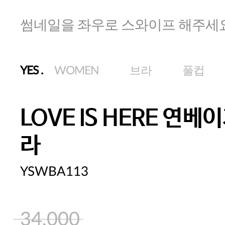
썸네일을 좌우로 스와이프 해주세
YES
.
WOMEN
브라
풀컵
LOVE IS HERE 연베
라
YSWBA113
34,000