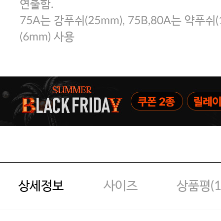
연출함.
75A는 강푸쉬(25mm), 75B,80A는 약푸쉬
(6mm) 사용
상세정보
사이즈
상품평(