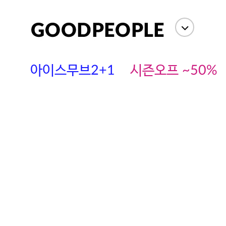
아이스무브2+1
시즌오프 ~50%
에스까다
스딘
츄츄안나