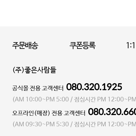
주문배송
쿠폰등록
1:
(주)좋은사람들
080.320.1925
대표 이성현,박영환
공식몰 전용 고객센터
| 개인정보관리책임자 김상현
소재지 서울특별시 마포구 마포대로4다길 41 마포
(
AM 10:00~PM 5:00
/ 점심시간
PM 12:00~PM
통신판매업 신고번호 2023-서울마포-3931호
080.320.66
오프라인(매장) 전용 고객센터
사업자등록번호 105-81-58242
(
AM 09:30~PM 5:30
/ 점심시간
PM 12:00~PM
FAX 02-6380-5020