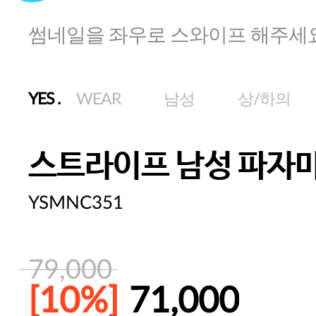
썸네일을 좌우로 스와이프 해주세
YES
.
WEAR
남성
상/하의
스트라이프 남성 파자마
YSMNC351
79,000
[10%]
71,000