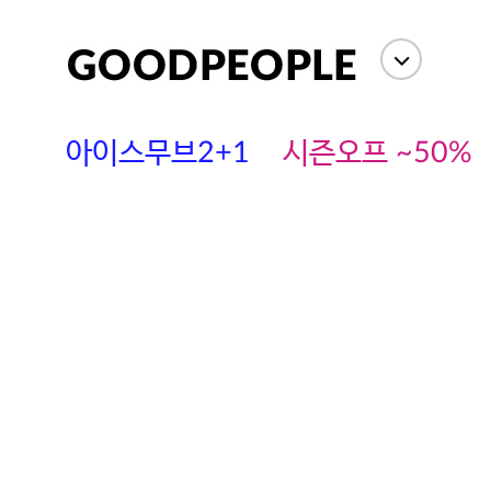
아이스무브2+1
시즌오프 ~50%
에스까다
스딘
츄츄안나