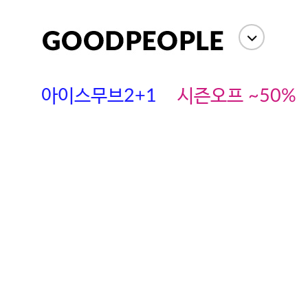
아이스무브2+1
시즌오프 ~50%
에스까다
스딘
츄츄안나