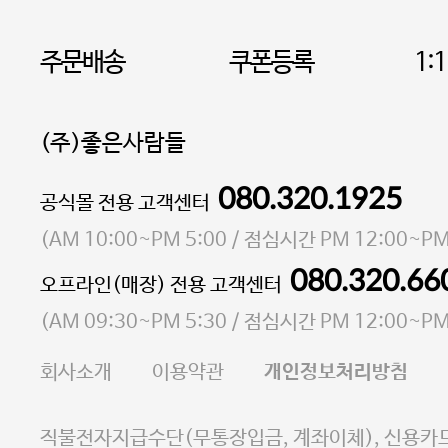
주문배송
쿠폰등록
1:
(주)좋은사람들
080.320.1925
대표 이성현,박영환
공식몰 전용 고객센터
| 개인정보관리책임자 김상현
소재지 서울특별시 마포구 마포대로4다길 41 마포
(
AM 10:00~PM 5:00
/ 점심시간
PM 12:00~PM
통신판매업 신고번호 2023-서울마포-3931호
080.320.66
오프라인(매장) 전용 고객센터
사업자등록번호 105-81-58242
(
AM 09:30~PM 5:30
/ 점심시간
PM 12:00~PM
FAX 02-6380-5020
회사소개
이용약관
개인정보처리방침
E-MAIL goodpeople@gpin.co.kr
사업자정보확인
이니시스 에스크로 서비스
직불전자지급수단(무통장입금, 계좌이체), 신용카드