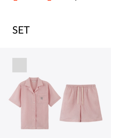
SET
주말특가 20%(8.7~8.9)/5만원 이
[썸머블프] 1만원 할인 쿠폰(8.1~31)
[썸머블프] 2만원 할인 쿠폰(8.1~31)