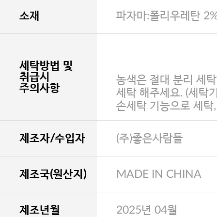
소재
파자마:폴리우레탄 2%
세탁방법 및
취급시
농색은 절대 분리 세탁
주의사항
세탁 해주세요. (세탁
손세탁 기능으로 세탁
제조자/수입자
(주)좋은사람들
제조국(원산지)
MADE IN CHINA
제조년월
2025년 04월