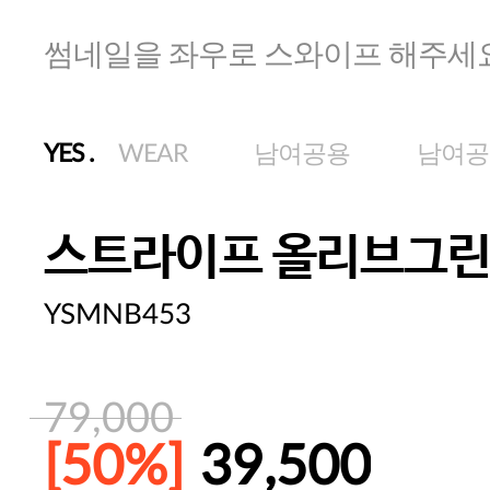
썸네일을 좌우로 스와이프 해주세
YES
.
WEAR
남여공용
남여공
스트라이프 올리브그린
YSMNB453
79,000
[50%]
39,500