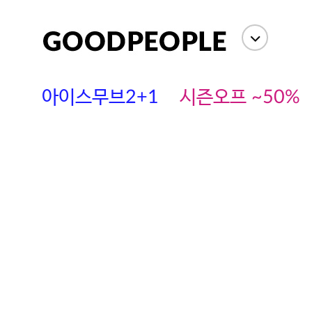
아이스무브2+1
시즌오프 ~50%
에스까다
스딘
츄츄안나