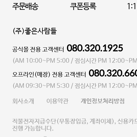
주문배송
쿠폰등록
1:
(주)좋은사람들
080.320.1925
대표 이성현,박영환
공식몰 전용 고객센터
| 개인정보관리책임자 김상현
소재지 서울특별시 마포구 마포대로4다길 41 마포
(
AM 10:00~PM 5:00
/ 점심시간
PM 12:00~PM
통신판매업 신고번호 2023-서울마포-3931호
080.320.66
오프라인(매장) 전용 고객센터
사업자등록번호 105-81-58242
(
AM 09:30~PM 5:30
/ 점심시간
PM 12:00~PM
FAX 02-6380-5020
회사소개
이용약관
개인정보처리방침
E-MAIL goodpeople@gpin.co.kr
사업자정보확인
이니시스 에스크로 서비스
직불전자지급수단(무통장입금, 계좌이체), 신용카드
진행 가능합니다.