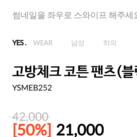
썸네일을 좌우로 스와이프 해주세
YES
.
WEAR
남성
하의
고방체크 코튼 팬츠(블
YSMEB252
42,000
[50%]
21,000