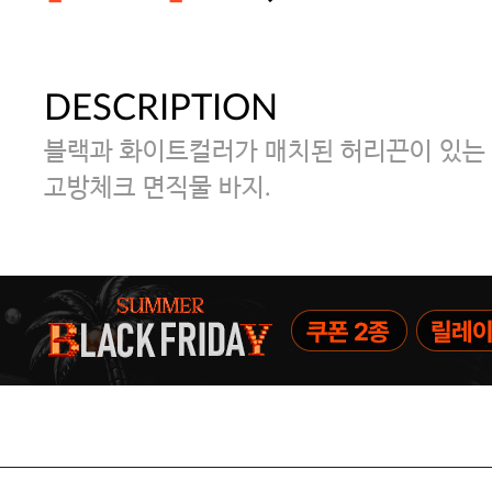
DESCRIPTION
주말특가 20%(8.7~8.9)/5만원 이
블랙과 화이트컬러가 매치된 허리끈이 있는
[썸머블프] 1만원 할인 쿠폰(8.1~31)
고방체크 면직물 바지.
[썸머블프] 2만원 할인 쿠폰(8.1~31)