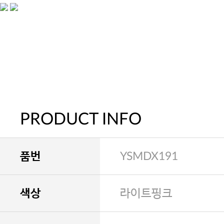
PRODUCT INFO
품번
YSMDX191
색상
라이트핑크