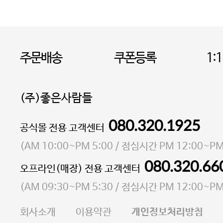
주문배송
쿠폰등록
1:
(주)좋은사람들
080.320.1925
대표 이성현,박영환
공식몰 전용 고객센터
| 개인정보관리책임자 김상현
소재지 서울특별시 마포구 마포대로4다길 41 마포
(
AM 10:00~PM 5:00
/ 점심시간
PM 12:00~PM
통신판매업 신고번호 2023-서울마포-3931호
080.320.66
오프라인(매장) 전용 고객센터
사업자등록번호 105-81-58242
(
AM 09:30~PM 5:30
/ 점심시간
PM 12:00~PM
FAX 02-6380-5020
회사소개
이용약관
개인정보처리방침
E-MAIL goodpeople@gpin.co.kr