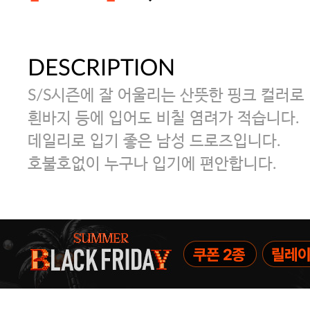
DESCRIPTION
주말특가 20%(8.7~8.9)/5만원 이
S/S시즌에 잘 어울리는 산뜻한 핑크 컬러로
[썸머블프] 1만원 할인 쿠폰(8.1~31)
흰바지 등에 입어도 비칠 염려가 적습니다.
데일리로 입기 좋은 남성 드로즈입니다.
호불호없이 누구나 입기에 편안합니다.
[썸머블프] 2만원 할인 쿠폰(8.1~31)