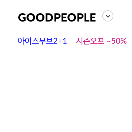
아이스무브2+1
시즌오프 ~50%
에스까다
스딘
츄츄안나