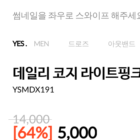
썸네일을 좌우로 스와이프 해주세
YES
.
MEN
드로즈
아웃밴드
데일리 코지 라이트핑
YSMDX191
14,000
[64%]
5,000