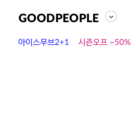
아이스무브2+1
시즌오프 ~50%
에스까다
스딘
츄츄안나