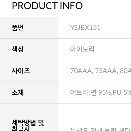
PRODUCT INFO
품번
YSJBX151
색상
아이보리
사이즈
70AAA, 75AAA, 80
소재
여브라:면 95%,PU 5
세탁방법 및
취급시