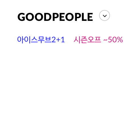
아이스무브2+1
시즌오프 ~50%
에스까다
스딘
츄츄안나