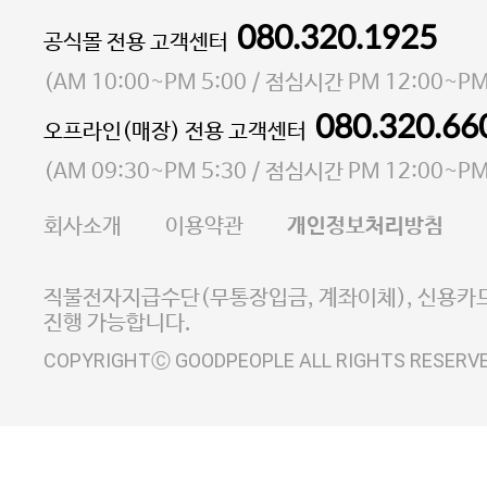
080.320.1925
대표 이성현,박영환
공식몰 전용 고객센터
| 개인정보관리책임자 김상현
소재지 서울특별시 마포구 마포대로4다길 41 마포
(
AM 10:00~PM 5:00
/ 점심시간
PM 12:00~PM
통신판매업 신고번호 2023-서울마포-3931호
080.320.66
오프라인(매장) 전용 고객센터
사업자등록번호 105-81-58242
(
AM 09:30~PM 5:30
/ 점심시간
PM 12:00~PM
FAX 02-6380-5020
회사소개
이용약관
개인정보처리방침
E-MAIL goodpeople@gpin.co.kr
사업자정보확인
이니시스 에스크로 서비스
직불전자지급수단(무통장입금, 계좌이체), 신용카드
진행 가능합니다.
COPYRIGHTⒸ GOODPEOPLE ALL RIGHTS RESERV