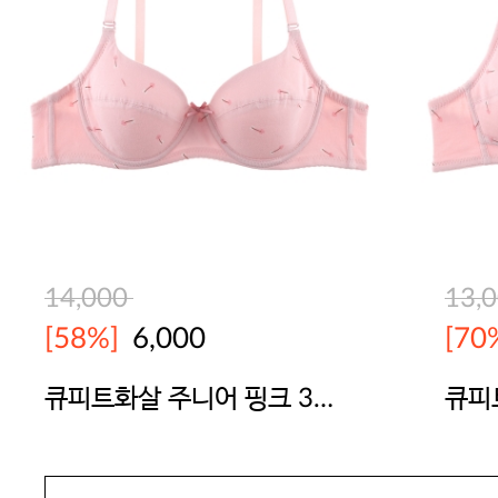
14,000
13,
[58%]
6,000
[70
큐피트화살 주니어 핑크 3단
큐피
계브라
계브
YES
YES