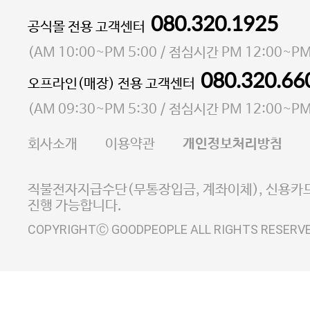
080.320.1925
대표 이성현,박영환
공식몰 전용 고객센터
| 개인정보관리책임자 김상현
소재지 서울특별시 마포구 마포대로4다길 41 마포
(
AM 10:00~PM 5:00
/ 점심시간
PM 12:00~PM
통신판매업 신고번호 2023-서울마포-3931호
080.320.66
오프라인(매장) 전용 고객센터
사업자등록번호 105-81-58242
(
AM 09:30~PM 5:30
/ 점심시간
PM 12:00~PM
FAX 02-6380-5020
회사소개
이용약관
개인정보처리방침
E-MAIL goodpeople@gpin.co.kr
사업자정보확인
이니시스 에스크로 서비스
직불전자지급수단(무통장입금, 계좌이체), 신용카드
진행 가능합니다.
COPYRIGHTⒸ GOODPEOPLE ALL RIGHTS RESERV