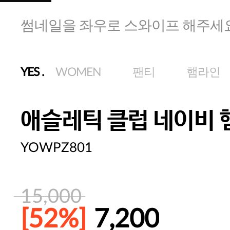
썸네일을 좌우로 스와이프 해주세
YES
.
WOMEN
팬티
햄라인
애슬레틱 클럽 네이비 
YOWPZ801
15,000
[52%]
7,200