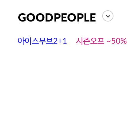
아이스무브2+1
시즌오프 ~50%
에스까다
스딘
츄츄안나