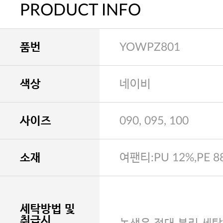
PRODUCT INFO
품번
YOWPZ801
색상
네이비
사이즈
090, 095, 100
소재
여팬티:PU 12%,PE 8
세탁방법 및
취급시