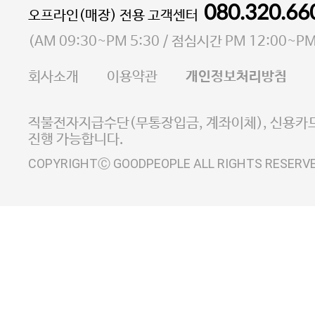
통신판매업 신고번호 2023-서울마포-3931호
080.320.66
오프라인(매장) 전용 고객센터
사업자등록번호 105-81-58242
(
AM 09:30~PM 5:30
/ 점심시간
PM 12:00~PM
FAX 02-6380-5020
회사소개
이용약관
개인정보처리방침
E-MAIL goodpeople@gpin.co.kr
사업자정보확인
이니시스 에스크로 서비스
직불전자지급수단(무통장입금, 계좌이체), 신용카드
진행 가능합니다.
COPYRIGHTⒸ GOODPEOPLE ALL RIGHTS RESERV