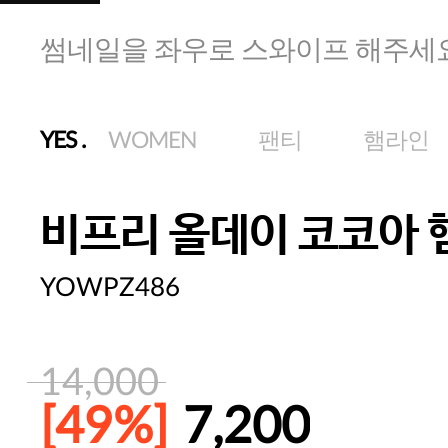
썸네일을 좌우로 스와이프 해주세
YES
.
WOMEN
팬티
햄라인
비프리 올데이 코코아 
YOWPZ486
14,000
[49%]
7,200