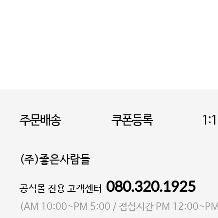
주문배송
쿠폰등록
1:
(주)좋은사람들
080.320.1925
대표 이성현,박영환
공식몰 전용 고객센터
| 개인정보관리책임자 김상현
소재지 서울특별시 마포구 마포대로4다길 41 마포
(
AM 10:00~PM 5:00
/ 점심시간
PM 12:00~PM