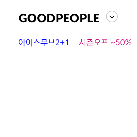
아이스무브2+1
시즌오프 ~50%
에스까다
스딘
츄츄안나