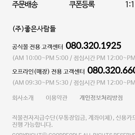
주문배송
쿠폰등록
1:
(주)좋은사람들
080.320.1925
대표 이성현,박영환
공식몰 전용 고객센터
| 개인정보관리책임자 김상현
소재지 서울특별시 마포구 마포대로4다길 41 마포
(
AM 10:00~PM 5:00
/ 점심시간
PM 12:00~PM
통신판매업 신고번호 2023-서울마포-3931호
080.320.66
오프라인(매장) 전용 고객센터
사업자등록번호 105-81-58242
(
AM 09:30~PM 5:30
/ 점심시간
PM 12:00~PM
FAX 02-6380-5020
회사소개
이용약관
개인정보처리방침
E-MAIL goodpeople@gpin.co.kr
사업자정보확인
이니시스 에스크로 서비스
직불전자지급수단(무통장입금, 계좌이체), 신용카드
진행 가능합니다.