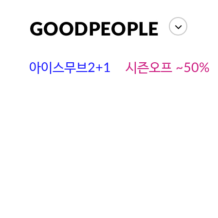
아이스무브2+1
시즌오프 ~50%
에스까다
스딘
츄츄안나