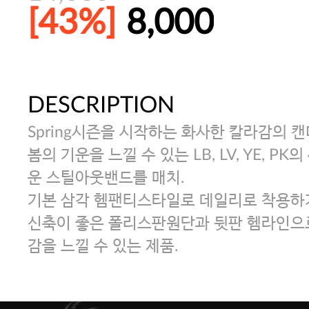
[43%]
8,000
DESCRIPTION
주말특가 20%(8.7~8.9)/5만원 이
Spring시즌을 시작하는 화사한 칼라감의 
[썸머블프] 1만원 할인 쿠폰(8.1~31)
봄의 기운을 느낄 수 있는 LB, LV, YE, P
운 스틸아웃밴드를 매치.
기본 삼각 헴팬티스타일로 데일리로 착용하기
[썸머블프] 2만원 할인 쿠폰(8.1~31)
신축이 좋은 폴리스판원단과 뒷판 헴라인으
감을 느낄 수 있는 제품.