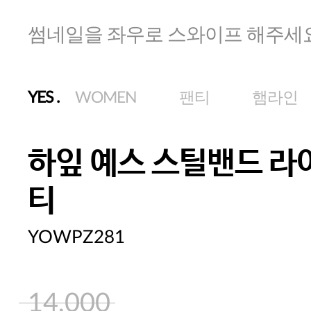
썸네일을 좌우로 스와이프 해주세
YES
.
WOMEN
팬티
햄라인
하잎 예스 스틸밴드 라
티
YOWPZ281
14,000