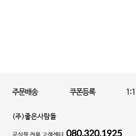
주문배송
쿠폰등록
1:
(주)좋은사람들
080.320.1925
대표 이성현,박영환
공식몰 전용 고객센터
| 개인정보관리책임자 김상현