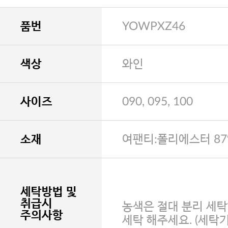
품번
YOWPXZ46
색상
와인
사이즈
090, 095, 100
소재
여팬티:폴리에스터 87
세탁방법 및
취급시
농색은 절대 분리 세탁
주의사항
세탁 해주세요. (세탁