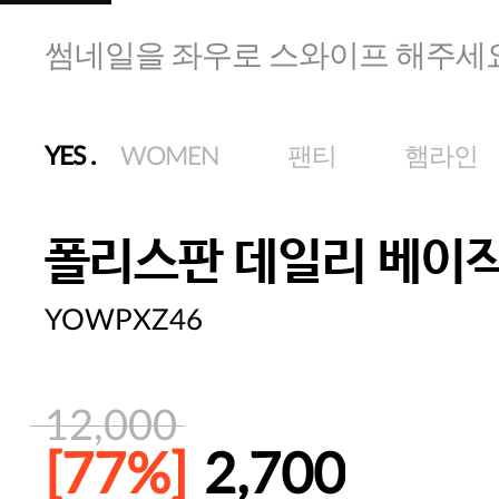
썸네일을 좌우로 스와이프 해주세
YES
.
WOMEN
팬티
햄라인
폴리스판 데일리 베이직
YOWPXZ46
12,000
[77%]
2,700