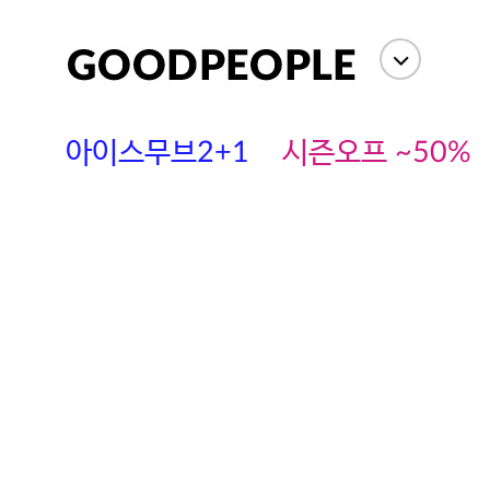
아이스무브2+1
시즌오프 ~50%
에스까다
스딘
츄츄안나