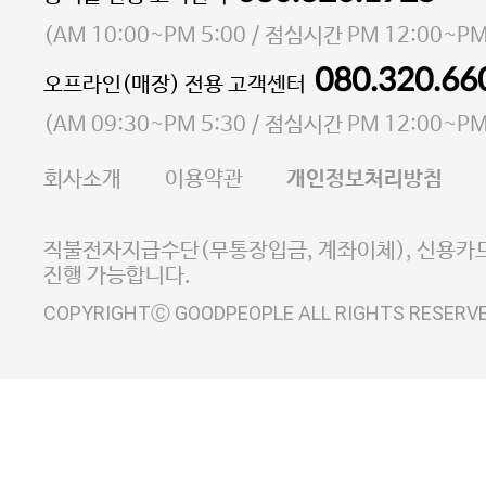
소재지 서울특별시 마포구 마포대로4다길 41 마포
(
AM 10:00~PM 5:00
/ 점심시간
PM 12:00~PM
통신판매업 신고번호 2023-서울마포-3931호
080.320.66
오프라인(매장) 전용 고객센터
사업자등록번호 105-81-58242
(
AM 09:30~PM 5:30
/ 점심시간
PM 12:00~PM
FAX 02-6380-5020
회사소개
이용약관
개인정보처리방침
E-MAIL goodpeople@gpin.co.kr
사업자정보확인
이니시스 에스크로 서비스
직불전자지급수단(무통장입금, 계좌이체), 신용카드
진행 가능합니다.
COPYRIGHTⒸ GOODPEOPLE ALL RIGHTS RESERV