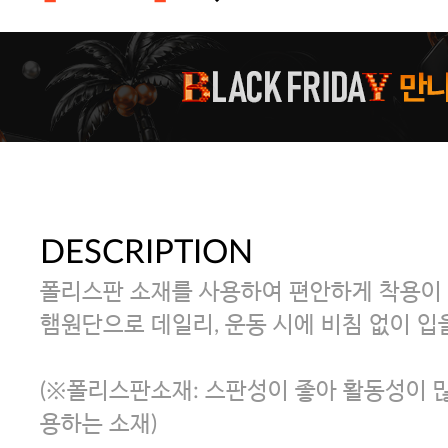
주말특가 20%(8.7~8.9)/5만원 이
[썸머블프] 1만원 할인 쿠폰(8.1~31)
[썸머블프] 2만원 할인 쿠폰(8.1~31)
DESCRIPTION
폴리스판 소재를 사용하여 편안하게 착용이
햄원단으로 데일리, 운동 시에 비침 없이 입
(※폴리스판소재: 스판성이 좋아 활동성이 많
용하는 소재)