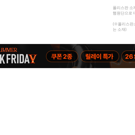
폴리스판 소
햄원단으로 데
(※폴리스판소
는 소재)