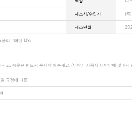
색상
다
제조사/수입자
(주
제조년월
20
,폴리우레탄 13%
하시고, 속옷은 반드시 손세탁 해주세요. (세탁기 사용시 세탁망에 넣어서
결 규정에 따름
0원