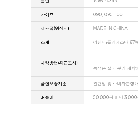
품번
YOWPXZ45
사이즈
090, 095, 100
제조국(원산지)
MADE IN CHINA
소재
여팬티:폴리에스터 87%
세탁방법(취급표시)
농색은 절대 분리 세탁
품질보증기준
관련법 및 소비자분쟁해
배송비
50,000원 미만 3,00