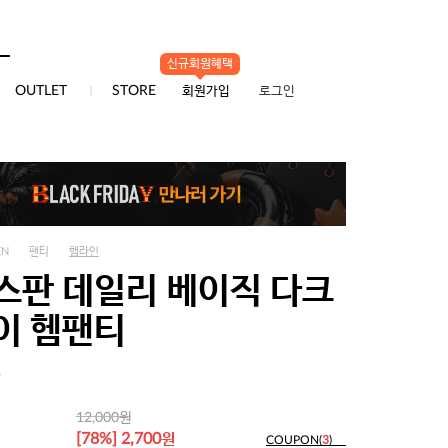
신규회원혜택
0
OUTLET
STORE
회원가입
로그인
EN
팬티
햄라인
스판 데일리 베이직 다크
이 헴팬티
5
원
12,000
원
[78%] 2,700
COUPON(
3
)