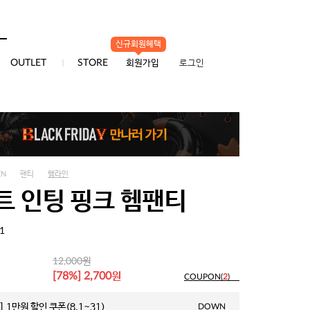
신규회원혜택
0
OUTLET
STORE
회원가입
로그인
EN
팬티
햄라인
트 인팅 핑크 헴팬티
1
원
12,000
원
[78%] 2,700
COUPON(
2
)
 1만원 할인 쿠폰(8.1~31)
DOWN