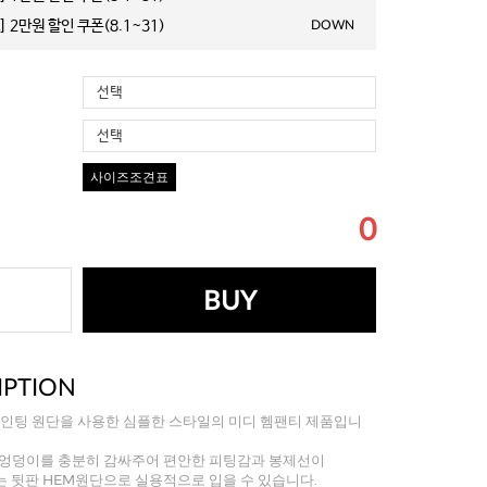
 2만원 할인 쿠폰(8.1~31)
DOWN
선택
선택
사이즈조견표
0
BUY
IPTION
P인팅 원단을 사용한 심플한 스타일의 미디 헴팬티 제품입니
 엉덩이를 충분히 감싸주어 편안한 피팅감과 봉제선이
 뒷판 HEM원단으로 실용적으로 입을 수 있습니다.