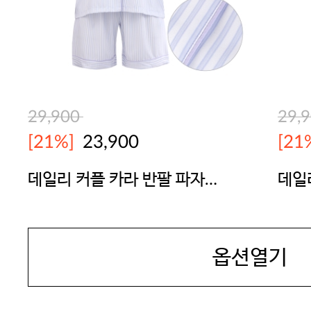
29,900
29,
[21%]
23,900
[21
데일리 커플 카라 반팔 파자마
데일
세트(남녀공용) 연바이올렛
세트
YES
YES
옵션열기