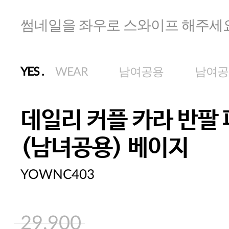
썸네일을 좌우로 스와이프 해주세
YES
.
WEAR
남여공용
남여공
데일리 커플 카라 반팔
(남녀공용) 베이지
YOWNC403
29,900