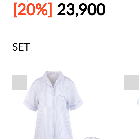
[20%]
23,900
SET
주말특가 20%(8.7~8.9)/5만원 이
[썸머블프] 1만원 할인 쿠폰(8.1~31)
[썸머블프] 2만원 할인 쿠폰(8.1~31)
파자마 20%(8.5~31) / 구매금액 