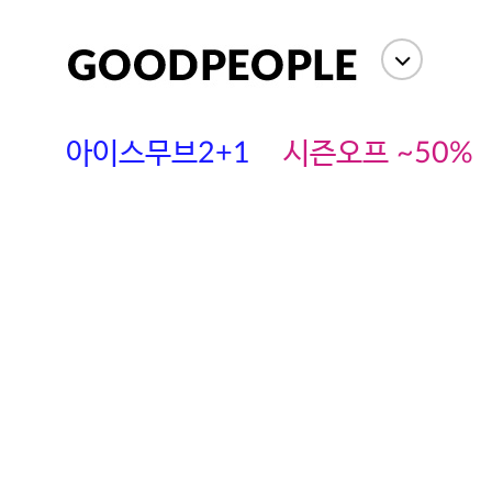
아이스무브2+1
시즌오프 ~50%
에스까다
스딘
츄츄안나