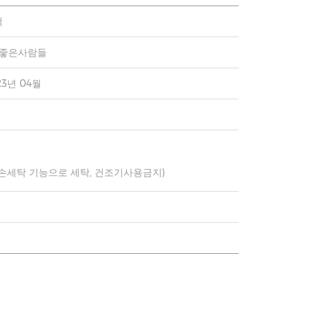
랙
)좋은사람들
23년 04월
 손세탁 기능으로 세탁, 건조기사용금지)