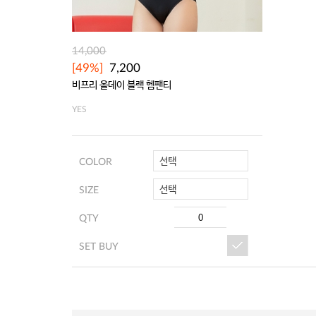
14,000
[49%]
7,200
비프리 올데이 블랙 헴팬티
YES
선택
COLOR
선택
SIZE
QTY
SET BUY