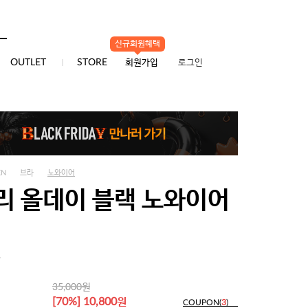
배송/교환/반품
신규회원혜택
0
OUTLET
STORE
회원가입
로그인
EN
브라
노와이어
리 올데이 블랙 노와이어
5
원
35,000
원
[70%] 10,800
COUPON(
3
)