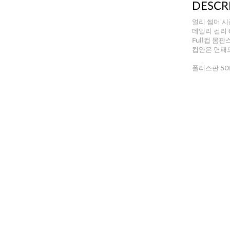
DESCR
얼리 썸머 시
데일리 컬러 C
Full컵 몸
컵안은 면패드
폴리스판 50