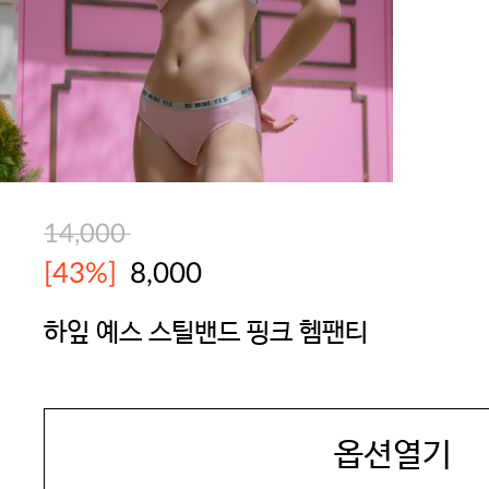
14,000
[43%]
8,000
하잎 예스 스틸밴드 핑크 헴팬티
YES
옵션열기