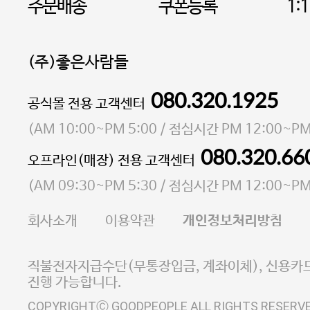
주문배송
쿠폰등록
1:
(주)좋은사람들
080.320.1925
대표 이성현,박영환
공식몰 전용 고객센터
| 개인정보관리책임자 김상현
소재지 서울특별시 마포구 마포대로4다길 41 마포
(
AM 10:00~PM 5:00
/ 점심시간
PM 12:00~PM
통신판매업 신고번호 2023-서울마포-3931호
080.320.66
오프라인(매장) 전용 고객센터
사업자등록번호 105-81-58242
(
AM 09:30~PM 5:30
/ 점심시간
PM 12:00~PM
FAX 02-6380-5020
회사소개
이용약관
개인정보처리방침
E-MAIL goodpeople@gpin.co.kr
사업자정보확인
이니시스 에스크로 서비스
직불전자지급수단(무통장입금, 계좌이체), 신용카드
진행 가능합니다.
COPYRIGHTⒸ GOODPEOPLE ALL RIGHTS RESERV