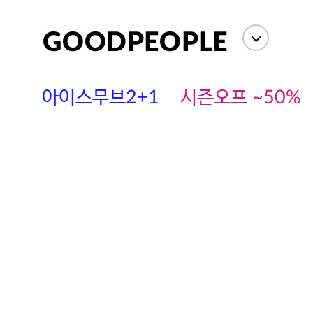
아이스무브2+1
시즌오프 ~50%
에스까다
스딘
츄츄안나