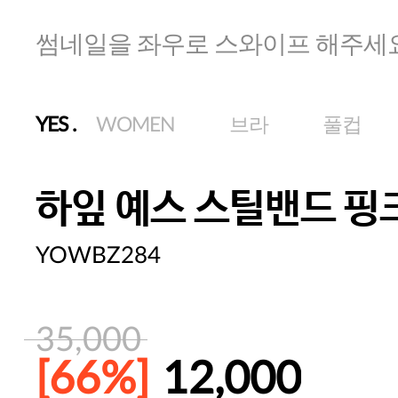
썸네일을 좌우로 스와이프 해주세
YES
.
WOMEN
브라
풀컵
하잎 예스 스틸밴드 핑
YOWBZ284
35,000
[66%]
12,000