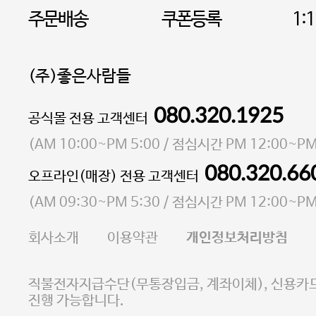
주문배송
쿠폰등록
1:
(주)좋은사람들
080.320.1925
대표 이성현,박영환
공식몰 전용 고객센터
| 개인정보관리책임자 김상현
소재지 서울특별시 마포구 마포대로4다길 41 마포
(
AM 10:00~PM 5:00
/ 점심시간
PM 12:00~PM
통신판매업 신고번호 2023-서울마포-3931호
080.320.66
오프라인(매장) 전용 고객센터
사업자등록번호 105-81-58242
(
AM 09:30~PM 5:30
/ 점심시간
PM 12:00~PM
FAX 02-6380-5020
회사소개
이용약관
개인정보처리방침
E-MAIL goodpeople@gpin.co.kr
사업자정보확인
이니시스 에스크로 서비스
직불전자지급수단(무통장입금, 계좌이체), 신용카드
진행 가능합니다.