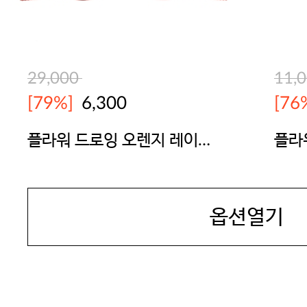
29,000
11,
[79%]
6,300
[76
플라워 드로잉 오렌지 레이스
플라
브라
YES
YES
옵션열기