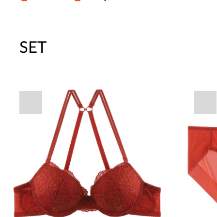
SET
주말특가 20%(8.7~8.9)/5만원 이
[썸머블프] 1만원 할인 쿠폰(8.1~31)
[썸머블프] 2만원 할인 쿠폰(8.1~31)