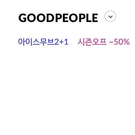
아이스무브2+1
시즌오프 ~50%
에스까다
스딘
츄츄안나