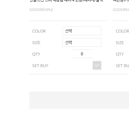
텐셀 스판 브라 내장캡 베이직 런닝(베이지/블랙/화이트)
여런닝(기
GOODPEOPLE
GOODPE
선택
COLOR
COLO
선택
SIZE
SIZE
QTY
QTY
SET BUY
SET B