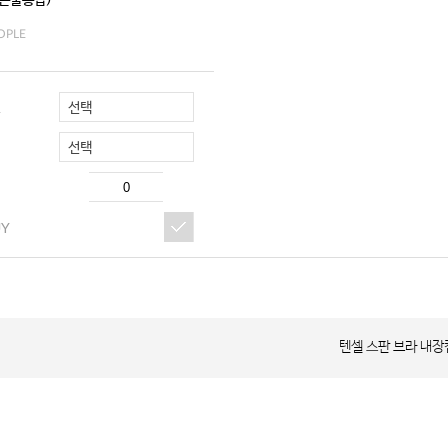
본물통합)
OPLE
선택
R
선택
UY
텐셀 스판 브라 내장