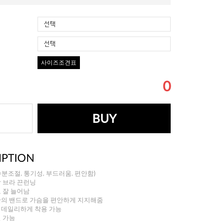
선택
선택
사이즈조견표
0
BUY
IPTION
수분조절, 통기성, 부드러움, 편안함)
장 브라 끈런닝
로 잘 늘어남
단의 밴드로 가슴을 편안하게 지지해줌
 데일리하게 착용 가능
절 가능