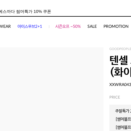
사이즈
상품평(
0
)
WEAR
아이스무브2+1
시즌오프 ~50%
SALE
PROMOTION
GOODPEOPLE
텐셀
(화
XXWRA04
PRICE
주말특가 2
[썸머블프]
[썸머블프]