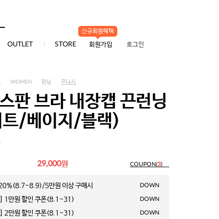
배송/교환/반품
신규회원혜택
0
OUTLET
STORE
회원가입
로그인
.
WOMEN
런닝
끈나시
 스판 브라 내장캡 끈런닝
이트/베이지/블랙)
3
원
29,000
COUPON(
3
)
0%(8.7~8.9)/5만원 이상 구매시
DOWN
 1만원 할인 쿠폰(8.1~31)
DOWN
 2만원 할인 쿠폰(8.1~31)
DOWN