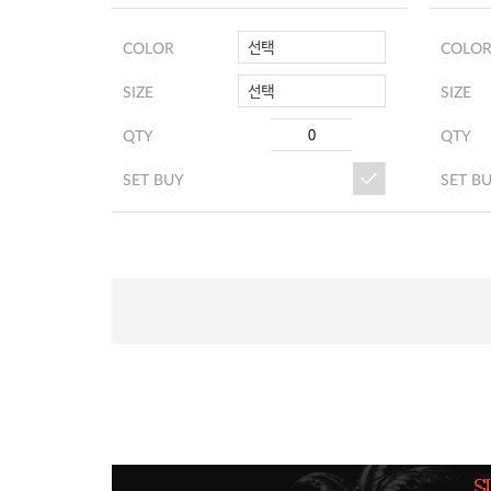
선택
COLOR
COLO
선택
SIZE
SIZE
QTY
QTY
SET BUY
SET B