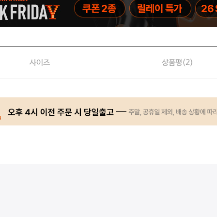
사이즈
상품평(
2
)