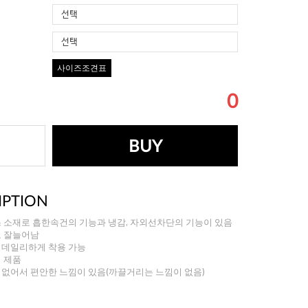
선택
선택
사이즈조견표
0
BUY
IPTION
스 소재로 흡한속건의 기능과 냉감, 자외선차단의 기능이 있음
로 잘늘어남
 데일리하게 착용 가능
형 제품
 없어서 편안한 느낌이 있음(까끌거리는 느낌이 없음)