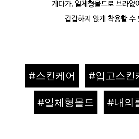
게다가, 일체형몰드로 브라없
갑갑하지 않게 착용할 수 
#스킨케어
#입고스킨
#일체형몰드
#내의