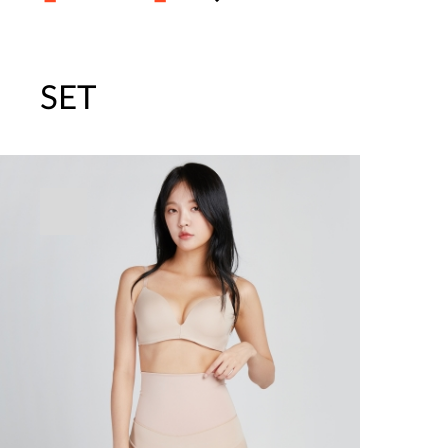
SET
주말특가 20%(8.7~8.9)/5만원 이
[썸머블프] 1만원 할인 쿠폰(8.1~31)
[썸머블프] 2만원 할인 쿠폰(8.1~31)