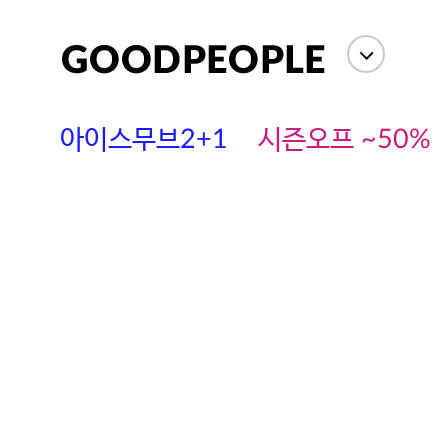
아이스무브2+1
시즌오프 ~50%
에스까다
스딘
츄츄안나