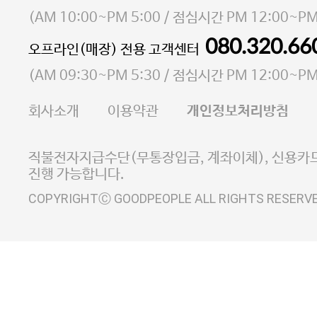
소재지 서울특별시 마포구 마포대로4다길 41 마포
(
AM 10:00~PM 5:00
/ 점심시간
PM 12:00~PM
통신판매업 신고번호 2023-서울마포-3931호
080.320.66
오프라인(매장) 전용 고객센터
사업자등록번호 105-81-58242
(
AM 09:30~PM 5:30
/ 점심시간
PM 12:00~PM
FAX 02-6380-5020
회사소개
이용약관
개인정보처리방침
E-MAIL goodpeople@gpin.co.kr
사업자정보확인
이니시스 에스크로 서비스
직불전자지급수단(무통장입금, 계좌이체), 신용카드
진행 가능합니다.
COPYRIGHTⒸ GOODPEOPLE ALL RIGHTS RESERV