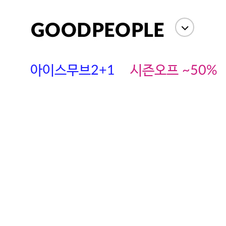
아이스무브2+1
시즌오프 ~50%
에스까다
스딘
츄츄안나