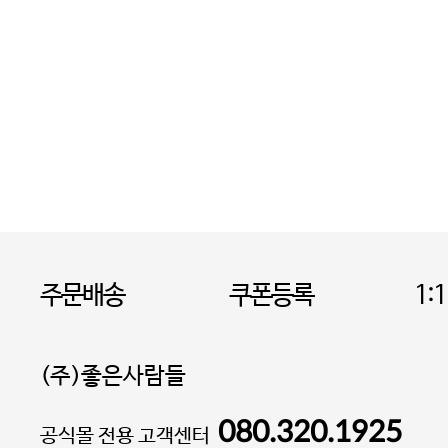
주문배송
쿠폰등록
1:
(주)좋은사람들
080.320.1925
대표 이성현,박영환
공식몰 전용 고객센터
| 개인정보관리책임자 김상현