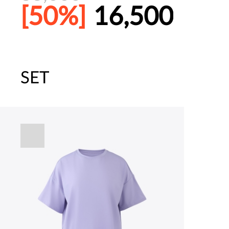
[50%]
16,500
SET
주말특가 20%(8.7~8.9)/5만원 이
파자마 20%(8.5~31) / 구매금액 