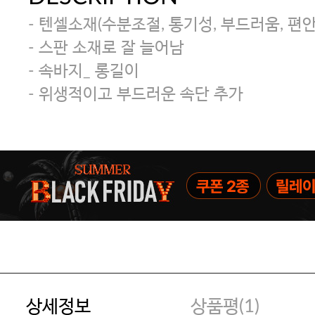
- 텐셀소재(수분조절, 통기성, 부드러움, 편안
- 스판 소재로 잘 늘어남
- 속바지_ 롱길이
- 위생적이고 부드러운 속단 추가
상세정보
상품평(
1
)