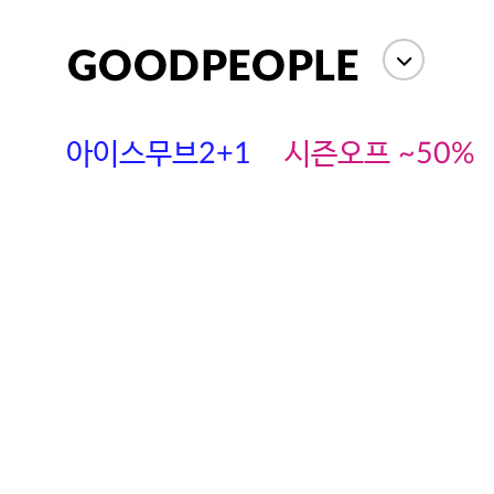
아이스무브2+1
시즌오프 ~50%
에스까다
스딘
츄츄안나