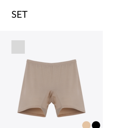
SET
주말특가 20%(8.7~8.9)/5만원 이
[썸머블프] 1만원 할인 쿠폰(8.1~31)
[썸머블프] 2만원 할인 쿠폰(8.1~31)