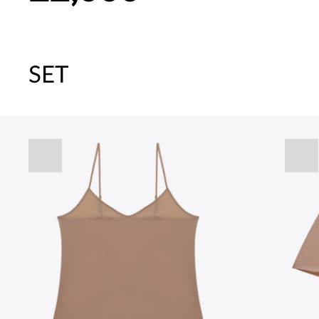
SET
주말특가 20%(8.7~8.9)/5만원 이
[썸머블프] 1만원 할인 쿠폰(8.1~31)
[썸머블프] 2만원 할인 쿠폰(8.1~31)