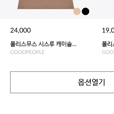
24,000
19,
폴리스무스 시스루 캐미솔상
폴리
의(베이지/블랙)
하의
GOODPEOPLE
GOO
옵션열기