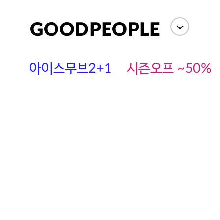
아이스무브2+1
시즌오프 ~50%
에스까다
스딘
츄츄안나