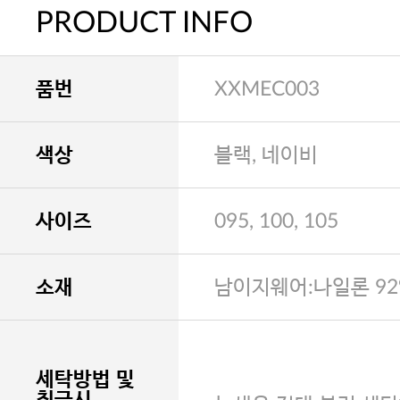
PRODUCT INFO
품번
XXMEC003
색상
블랙, 네이비
사이즈
095, 100, 105
소재
남이지웨어:나일론 92
세탁방법 및
취급시