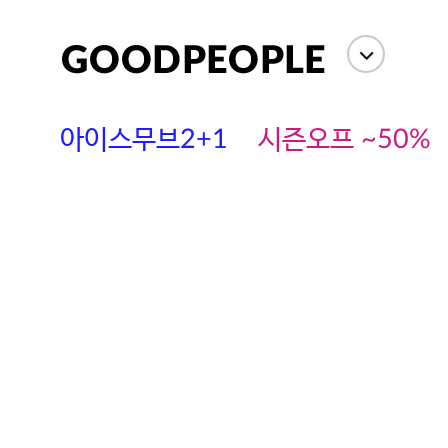
아이스무브2+1
시즌오프 ~50%
에스까다
스딘
츄츄안나