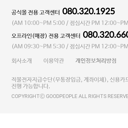
080.320.1925
대표 이성현,박영환
공식몰 전용 고객센터
| 개인정보관리책임자 김상현
소재지 서울특별시 마포구 마포대로4다길 41 마포
(
AM 10:00~PM 5:00
/ 점심시간
PM 12:00~PM
통신판매업 신고번호 2023-서울마포-3931호
080.320.66
오프라인(매장) 전용 고객센터
사업자등록번호 105-81-58242
(
AM 09:30~PM 5:30
/ 점심시간
PM 12:00~PM
FAX 02-6380-5020
회사소개
이용약관
개인정보처리방침
E-MAIL goodpeople@gpin.co.kr
사업자정보확인
이니시스 에스크로 서비스
직불전자지급수단(무통장입금, 계좌이체), 신용카드
진행 가능합니다.
COPYRIGHTⒸ GOODPEOPLE ALL RIGHTS RESERV