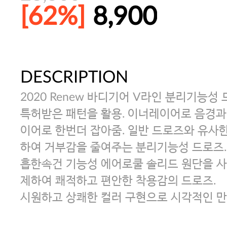
[62%]
8,900
DESCRIPTION
주말특가 20%(8.7~8.9)/5만원 이
2020 Renew 바디기어 V라인 분리기능성
[썸머블프] 1만원 할인 쿠폰(8.1~31)
특허받은 패턴을 활용. 이너레이어로 음경과
이어로 한번더 잡아줌. 일반 드로즈와 유사
하여 거부감을 줄여주는 분리기능성 드로즈.
[썸머블프] 2만원 할인 쿠폰(8.1~31)
흡한속건 기능성 에어로쿨 솔리드 원단을 사
제하여 쾌적하고 편안한 착용감의 드로즈.
시원하고 상쾌한 컬러 구현으로 시각적인 