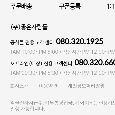
주문배송
쿠폰등록
1:
(주)좋은사람들
080.320.1925
대표 이성현,박영환
공식몰 전용 고객센터
| 개인정보관리책임자 김상현
소재지 서울특별시 마포구 마포대로4다길 41 마포
(
AM 10:00~PM 5:00
/ 점심시간
PM 12:00~PM
통신판매업 신고번호 2023-서울마포-3931호
080.320.66
오프라인(매장) 전용 고객센터
사업자등록번호 105-81-58242
(
AM 09:30~PM 5:30
/ 점심시간
PM 12:00~PM
FAX 02-6380-5020
회사소개
이용약관
개인정보처리방침
E-MAIL goodpeople@gpin.co.kr
사업자정보확인
이니시스 에스크로 서비스
직불전자지급수단(무통장입금, 계좌이체), 신용카드
진행 가능합니다.