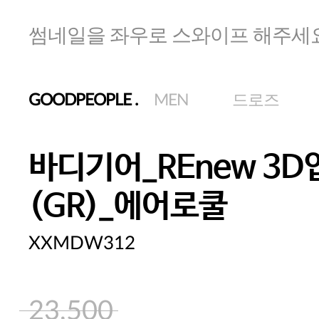
썸네일을 좌우로 스와이프 해주세
GOODPEOPLE
.
MEN
드로즈
바디기어_REnew 3
(GR)_에어로쿨
XXMDW312
23,500