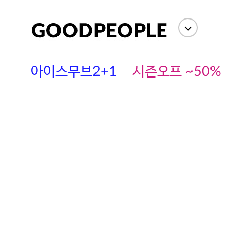
아이스무브2+1
시즌오프 ~50%
에스까다
스딘
츄츄안나