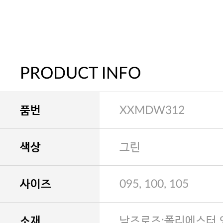
PRODUCT INFO
품번
XXMDW312
색상
그린
사이즈
095, 100, 105
소재
남즈로즈:폴리에스터 9