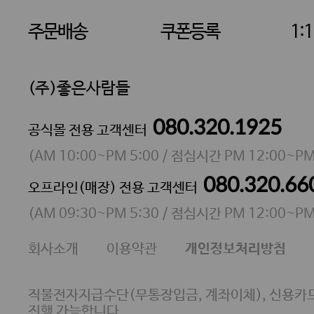
주문배송
쿠폰등록
1:
(주)좋은사람들
080.320.1925
대표 이성현,박영환
공식몰 전용 고객센터
| 개인정보관리책임자 김상현
소재지 서울특별시 마포구 마포대로4다길 41 마포
(
AM 10:00~PM 5:00
/ 점심시간
PM 12:00~PM
통신판매업 신고번호 2023-서울마포-3931호
080.320.66
오프라인(매장) 전용 고객센터
사업자등록번호 105-81-58242
(
AM 09:30~PM 5:30
/ 점심시간
PM 12:00~PM
FAX 02-6380-5020
회사소개
이용약관
개인정보처리방침
E-MAIL goodpeople@gpin.co.kr
사업자정보확인
이니시스 에스크로 서비스
직불전자지급수단(무통장입금, 계좌이체), 신용카드
진행 가능합니다.