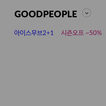
아이스무브2+1
시즌오프 ~50%
에스까다
스딘
츄츄안나