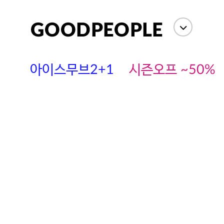
아이스무브2+1
시즌오프 ~50%
에스까다
스딘
츄츄안나