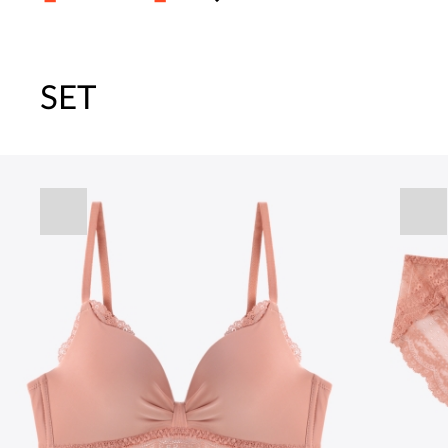
SET
주말특가 20%(8.7~8.9)/5만원 이
[썸머블프] 1만원 할인 쿠폰(8.1~31)
[썸머블프] 2만원 할인 쿠폰(8.1~31)