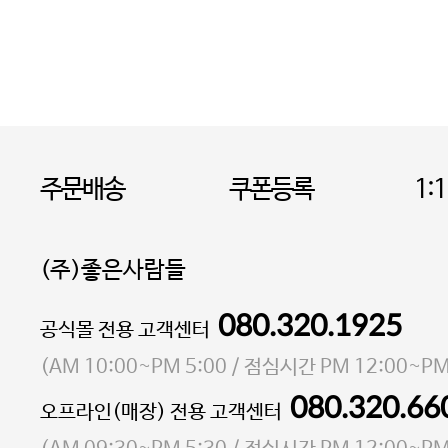
주문배송
쿠폰등록
1:
(주)좋은사람들
080.320.1925
대표 이성현,박영환
공식몰 전용 고객센터
| 개인정보관리책임자 김상현
소재지 서울특별시 마포구 마포대로4다길 41 마포
(
AM 10:00~PM 5:00
/ 점심시간
PM 12:00~PM
통신판매업 신고번호 2023-서울마포-3931호
080.320.66
오프라인(매장) 전용 고객센터
사업자등록번호 105-81-58242