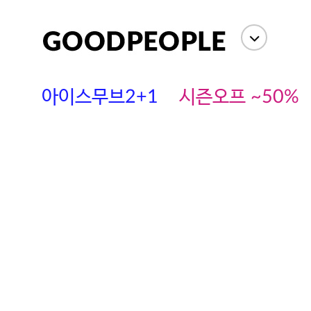
상세정보
사이즈
상품평(
아이스무브2+1
시즌오프 ~50%
에스까다
스딘
츄츄안나