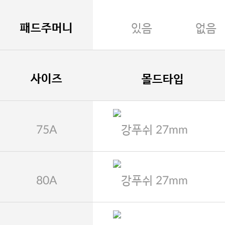
패드주머니
있음
없음
사이즈
몰드타입
75A
강푸쉬 27mm
80A
강푸쉬 27mm