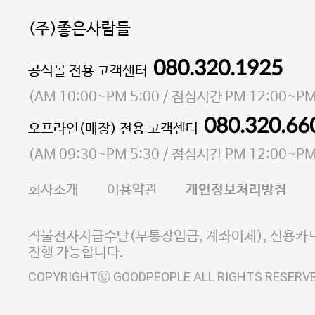
(주)좋은사람들
080.320.1925
대표 이성현,박영환
공식몰 전용 고객센터
| 개인정보관리책임자 김상현
소재지 서울특별시 마포구 마포대로4다길 41 마포
(
AM 10:00~PM 5:00
/ 점심시간
PM 12:00~PM
통신판매업 신고번호 2023-서울마포-3931호
080.320.66
오프라인(매장) 전용 고객센터
사업자등록번호 105-81-58242
(
AM 09:30~PM 5:30
/ 점심시간
PM 12:00~PM
FAX 02-6380-5020
회사소개
이용약관
개인정보처리방침
E-MAIL goodpeople@gpin.co.kr
사업자정보확인
이니시스 에스크로 서비스
직불전자지급수단(무통장입금, 계좌이체), 신용카드
진행 가능합니다.
COPYRIGHTⒸ GOODPEOPLE ALL RIGHTS RESERV