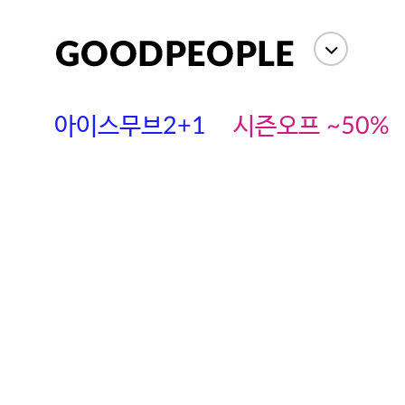
상세정보
사이즈
상품평(
아이스무브2+1
시즌오프 ~50%
에스까다
스딘
츄츄안나