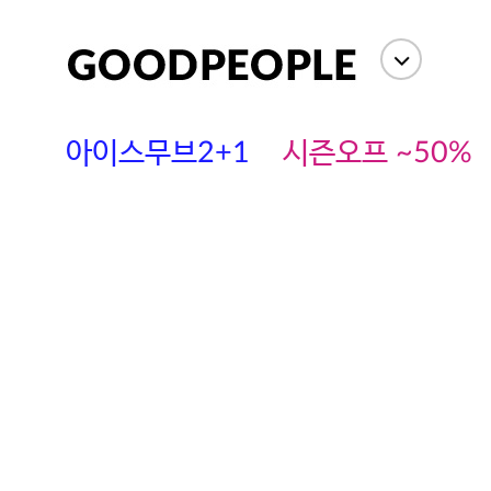
아이스무브2+1
시즌오프 ~50%
에스까다
스딘
츄츄안나