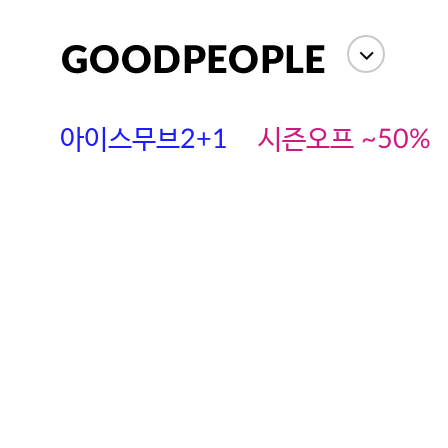
아이스무브2+1
시즌오프 ~50%
에스까다
스딘
츄츄안나