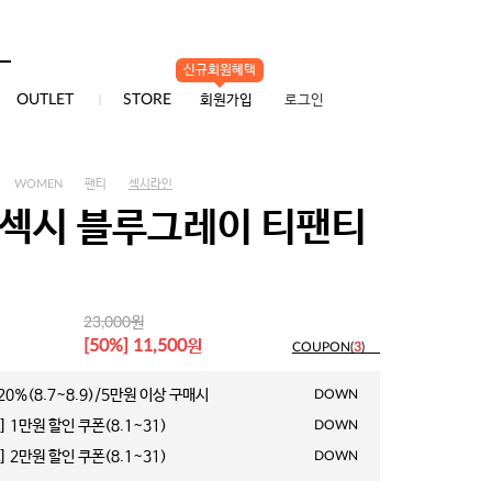
신규회원혜택
0
OUTLET
STORE
회원가입
로그인
WOMEN
팬티
섹시라인
 섹시 블루그레이 티팬티
원
23,000
원
[50%] 11,500
COUPON(
3
)
0%(8.7~8.9)/5만원 이상 구매시
DOWN
 1만원 할인 쿠폰(8.1~31)
DOWN
 2만원 할인 쿠폰(8.1~31)
DOWN