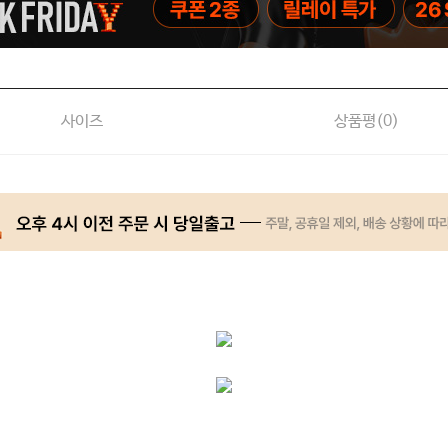
사이즈
상품평(
0
)