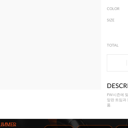
COLOR
SIZE
TOTAL
DESCR
FW시즌에 
앞판 트임과
품.