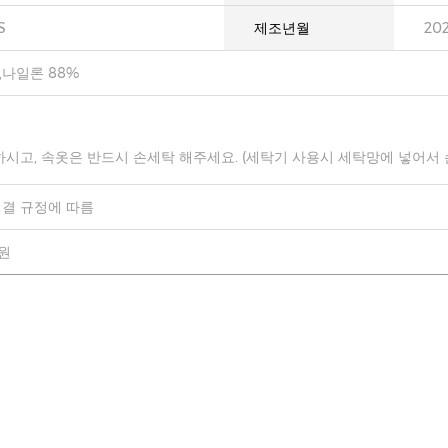
S
제조년월
20
,나일론 88%
하시고, 속옷은 반드시 손세탁 해주세요. (세탁기 사용시 세탁망에 넣어서
결 규정에 따름
0원