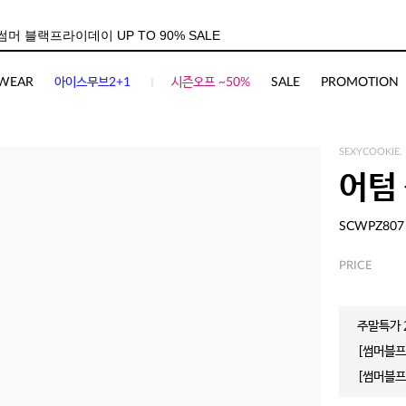
WEAR
아이스무브2+1
시즌오프 ~50%
SALE
PROMOTION
SEXYCOOKIE.
어텀
SCWPZ807
PRICE
주말특가 2
[썸머블프]
[썸머블프]