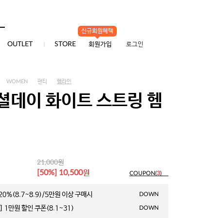
신규회원혜택
0
OUTLET
STORE
회원가입
로그인
WOMEN
팬티
햄라인
셜데이 화이트 스트링 헴
원
21,000
원
[50%] 10,500
COUPON(
3
)
0%(8.7~8.9)/5만원 이상 구매시
DOWN
 1만원 할인 쿠폰(8.1~31)
DOWN