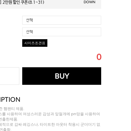
 2만원 할인 쿠폰(8.1~31)
DOWN
선택
선택
사이즈조견표
0
BUY
IPTION
즌 햄팬티 제품.
스를 사용하여 여성스러운 감성과 앞절개에 pn망을 사용하여
연출한제품.
체적으로 감싸 레깅스나, 타이트한 아웃터 착용시 군더더기 없
연출함.