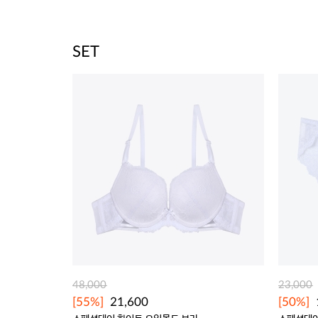
SET
48,000
23,000
[55%]
21,600
[50%]