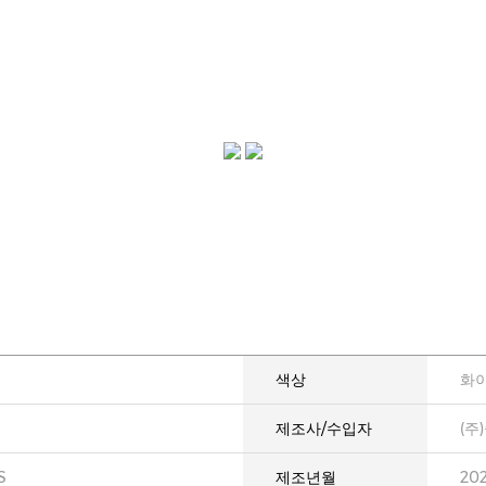
색상
화
제조사/수입자
(주
S
제조년월
20