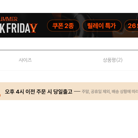
사이즈
상품평(
2
)