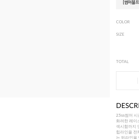
[썸머블프]
COLOR
SIZE
TOTAL
DESCR
23ss썸머 시
화려한 레이
섹시함까지 
힙라인을 전
는 뒤라인을 