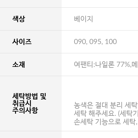
색상
베이지
사이즈
090, 095, 100
소재
여팬티:나일론 77%,메
세탁방법 및
취급시
농색은 절대 분리 세탁
주의사항
세탁 해주세요. (세탁
손세탁 기능으로 세탁