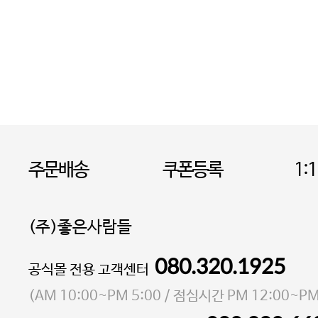
주문배송
쿠폰등록
1:
(주)좋은사람들
080.320.1925
대표 이성현,박영환
공식몰 전용 고객센터
| 개인정보관리책임자 김상현
소재지 서울특별시 마포구 마포대로4다길 41 마포
(
AM 10:00~PM 5:00
/ 점심시간
PM 12:00~PM