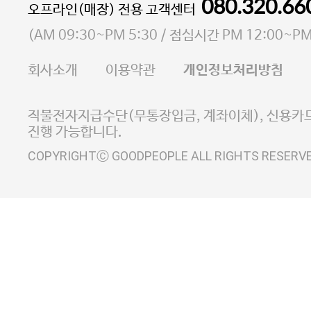
통신판매업 신고번호 2023-서울마포-3931호
080.320.66
오프라인(매장) 전용 고객센터
사업자등록번호 105-81-58242
(
AM 09:30~PM 5:30
/ 점심시간
PM 12:00~PM
FAX 02-6380-5020
회사소개
이용약관
개인정보처리방침
E-MAIL goodpeople@gpin.co.kr
사업자정보확인
이니시스 에스크로 서비스
직불전자지급수단(무통장입금, 계좌이체), 신용카드
진행 가능합니다.
COPYRIGHTⒸ GOODPEOPLE ALL RIGHTS RESERV