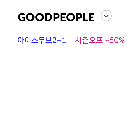
아이스무브2+1
시즌오프 ~50%
에스까다
스딘
츄츄안나